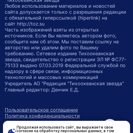
"Тихоокеанская звезда"
Любое использование материалов и новостей
сайта допускается только с разрешения редакции
с обязательной гиперссылкой (hiperlink) на
сайт http://toz.su
Часть изображений взяты из открытых
источников. Если Вы являетесь автором фото,
сообщите нам об этом. Мы поставим ссылку на
авторство или удалим фото по Вашему
требованию. Сетевое издание Тихоокеанская
звезда, свидетельство о регистрации ЭЛ № ФС77-
75133 выдано 07.03.2019 Федеральной службой по
надзору в сфере связи, информационных
технологий и массовых коммуникаций
Учредитель АО "Редакция "Тихоокеанская звезда"
Главный редактор: Денчик Е.Д.
Пользовательское соглашение
Политика конфиденциальности
Продолжая использовать сайт, вы выражаете свое
возрастное ограничение 16+
ссылка на главную
согласие на обработку персональных данных, в том