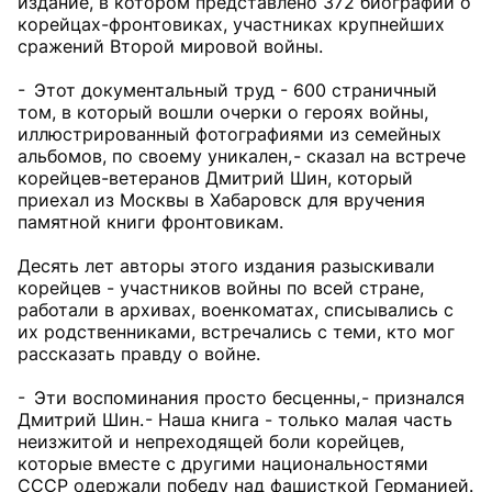
издание, в котором представлено 372 биографии о
корейцах-фронтовиках, участниках крупнейших
сражений Второй мировой войны.
- Этот документальный труд - 600 страничный
том, в который вошли очерки о героях войны,
иллюстрированный фотографиями из семейных
альбомов, по своему уникален, - сказал на встрече
корейцев-ветеранов Дмитрий Шин, который
приехал из Москвы в Хабаровск для вручения
памятной книги фронтовикам.
Десять лет авторы этого издания разыскивали
корейцев - участников войны по всей стране,
работали в архивах, военкоматах, списывались с
их родственниками, встречались с теми, кто мог
рассказать правду о войне.
- Эти воспоминания просто бесценны, - признался
Дмитрий Шин. - Наша книга - только малая часть
неизжитой и непреходящей боли корейцев,
которые вместе с другими национальностями
СССР одержали победу над фашисткой Германией.