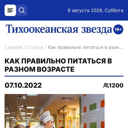
8 августа 2026, Суббота
меню
поиск
возрастное ограничение 16+
ссылка на главную
Главная
Статьи
Как правильно питаться в разном возрасте
КАК ПРАВИЛЬНО ПИТАТЬСЯ В
РАЗНОМ ВОЗРАСТЕ
07.10.2022
1200
Просмот