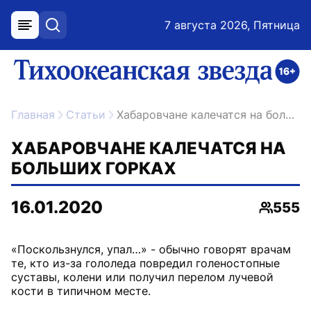
7 августа 2026, Пятница
меню
поиск
возрастное ограничение 16+
ссылка на главную
Главная
Статьи
Хабаровчане калечатся на больших горках
ХАБАРОВЧАНЕ КАЛЕЧАТСЯ НА
БОЛЬШИХ ГОРКАХ
16.01.2020
555
Просмо
«Поскользнулся, упал…» - обычно говорят врачам
те, кто из-за гололеда повредил голеностопные
суставы, колени или получил перелом лучевой
кости в типичном месте.