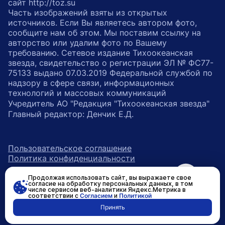
сайт http://toz.su
Часть изображений взяты из открытых
источников. Если Вы являетесь автором фото,
сообщите нам об этом. Мы поставим ссылку на
авторство или удалим фото по Вашему
требованию. Сетевое издание Тихоокеанская
звезда, свидетельство о регистрации ЭЛ № ФС77-
75133 выдано 07.03.2019 Федеральной службой по
надзору в сфере связи, информационных
технологий и массовых коммуникаций
Учредитель АО "Редакция "Тихоокеанская звезда"
Главный редактор: Денчик Е.Д.
Пользовательское соглашение
Политика конфиденциальности
Продолжая использовать сайт, вы выражаете свое
возрастное ограничение 16+
ссылка на главную
согласие на обработку персональных данных, в том
числе сервисом веб-аналитики Яндекс.Метрика в
соответствии с
Согласием
и
Политикой
ссылка на страницу в Вконтакте
ссылка на страницу в Одно
ссылка на канал в Тел
Принять
Разработано в
RASA