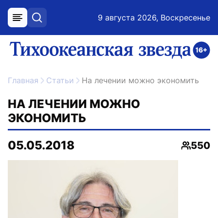
9 августа 2026, Воскресенье
меню
поиск
возрастное ограничение 16+
ссылка на главную
Главная
Статьи
На лечении можно экономить
НА ЛЕЧЕНИИ МОЖНО
ЭКОНОМИТЬ
05.05.2018
550
Просмо