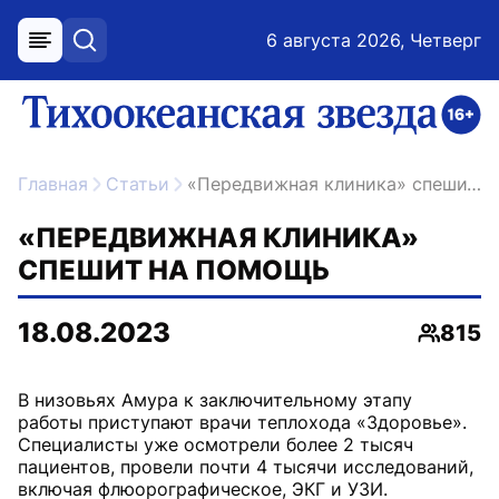
6 августа 2026, Четверг
меню
поиск
возрастное ограничение 16+
ссылка на главную
Главная
Статьи
«Передвижная клиника» спешит на помощь
«ПЕРЕДВИЖНАЯ КЛИНИКА»
СПЕШИТ НА ПОМОЩЬ
18.08.2023
815
Просмо
В низовьях Амура к заключительному этапу
работы приступают врачи теплохода «Здоровье».
Специалисты уже осмотрели более 2 тысяч
пациентов, провели почти 4 тысячи исследований,
включая флюорографическое, ЭКГ и УЗИ.