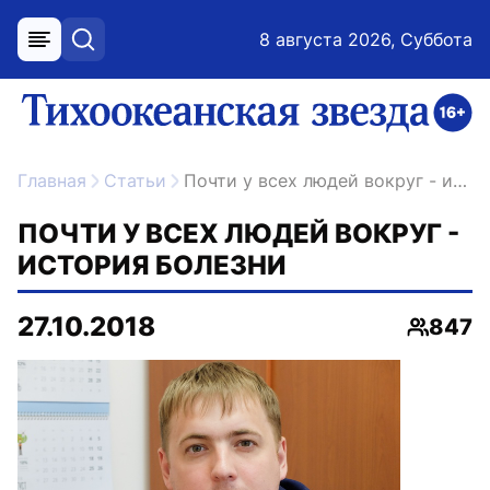
8 августа 2026, Суббота
меню
поиск
возрастное ограничение 16+
ссылка на главную
Главная
Статьи
Почти у всех людей вокруг - история болезни
ПОЧТИ У ВСЕХ ЛЮДЕЙ ВОКРУГ -
ИСТОРИЯ БОЛЕЗНИ
27.10.2018
847
Просмо