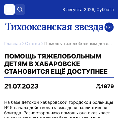
8 августа 2026, Суббота
меню
поиск
возрастное ограничение 16+
ссылка на главную
Главная
Статьи
Помощь тяжелобольным детям в Хабаровске становится ещё доступнее
ПОМОЩЬ ТЯЖЕЛОБОЛЬНЫМ
ДЕТЯМ В ХАБАРОВСКЕ
СТАНОВИТСЯ ЕЩЁ ДОСТУПНЕЕ
21.07.2023
1979
Просмот
На базе детской хабаровской городской больницы
№ 9 начала действовать выездная паллиативная
бригада. Разностороннюю помощь она оказывает