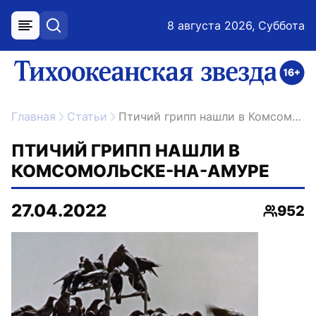
8 августа 2026, Суббота
меню
поиск
возрастное ограничение 16+
ссылка на главную
Главная
Статьи
Птичий грипп нашли в Комсомольске-на-Амуре
ПТИЧИЙ ГРИПП НАШЛИ В
КОМСОМОЛЬСКЕ-НА-АМУРЕ
27.04.2022
952
Просмо