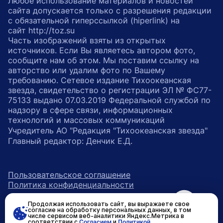
Любое использование материалов и новостей
сайта допускается только с разрешения редакции
с обязательной гиперссылкой (hiperlink) на
сайт http://toz.su
Часть изображений взяты из открытых
источников. Если Вы являетесь автором фото,
сообщите нам об этом. Мы поставим ссылку на
авторство или удалим фото по Вашему
требованию. Сетевое издание Тихоокеанская
звезда, свидетельство о регистрации ЭЛ № ФС77-
75133 выдано 07.03.2019 Федеральной службой по
надзору в сфере связи, информационных
технологий и массовых коммуникаций
Учредитель АО "Редакция "Тихоокеанская звезда"
Главный редактор: Денчик Е.Д.
Пользовательское соглашение
Политика конфиденциальности
Продолжая использовать сайт, вы выражаете свое
возрастное ограничение 16+
ссылка на главную
согласие на обработку персональных данных, в том
числе сервисом веб-аналитики Яндекс.Метрика в
соответствии с
Согласием
и
Политикой