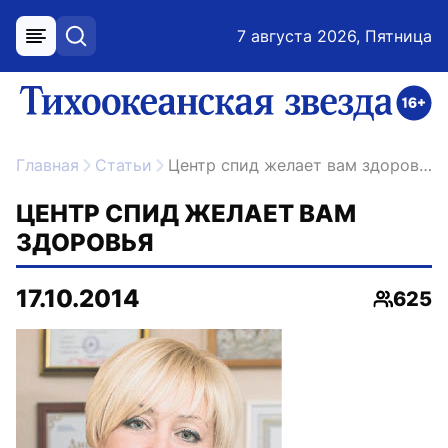
7 августа 2026, Пятница
меню
поиск
возрастное ограничение 16+
ссылка на главную
Главная
Статьи
Центр спид желает вам здоровья
ЦЕНТР СПИД ЖЕЛАЕТ ВАМ
ЗДОРОВЬЯ
17.10.2014
625
Просмо