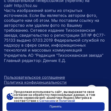
с обязательной гиперссылкой (hiperlink) на
сайт http://toz.su
Часть изображений взяты из открытых
источников. Если Вы являетесь автором фото,
сообщите нам об этом. Мы поставим ссылку на
авторство или удалим фото по Вашему
требованию. Сетевое издание Тихоокеанская
звезда, свидетельство о регистрации ЭЛ № ФС77-
75133 выдано 07.03.2019 Федеральной службой по
надзору в сфере связи, информационных
технологий и массовых коммуникаций
Учредитель АО "Редакция "Тихоокеанская звезда"
Главный редактор: Денчик Е.Д.
Пользовательское соглашение
Политика конфиденциальности
Продолжая использовать сайт, вы выражаете свое
возрастное ограничение 16+
ссылка на главную
согласие на обработку персональных данных, в том
числе сервисом веб-аналитики Яндекс.Метрика в
соответствии с
Согласием
и
Политикой
ссылка на страницу в Вконтакте
ссылка на страницу в Одно
ссылка на канал в Тел
Принять
Разработано в
RASA