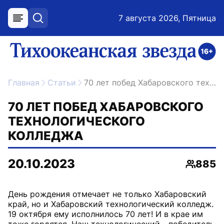
7 августа 2026, Пятница
меню
поиск
возрастное ограничение 16+
ссылка на главную
Главная
Статьи
70 лет побед Хабаровского технологического колледжа
70 ЛЕТ ПОБЕД ХАБАРОВСКОГО
ТЕХНОЛОГИЧЕСКОГО
КОЛЛЕДЖА
20.10.2023
885
Просмо
День рождения отмечает не только Хабаровский
край, но и Хабаровский технологический колледж.
19 октября ему исполнилось 70 лет! И в крае им