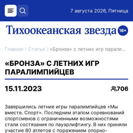
7 августа 2026, Пятница
меню
поиск
возрастное ограничение 16+
ссылка на главную
Главная
Статьи
«Бронза» с летних игр паралимпийцев
«БРОНЗА» С ЛЕТНИХ ИГР
ПАРАЛИМПИЙЦЕВ
15.11.2023
706
Просмо
Завершились летние игры паралимпийцев «Мы
вместе. Спорт». Последним этапом соревнований
спортсменов с ограниченными возможностями
стали состязания по пауэрлифтингу. В них приняли
участие 80 атлетов с поражением опорно-