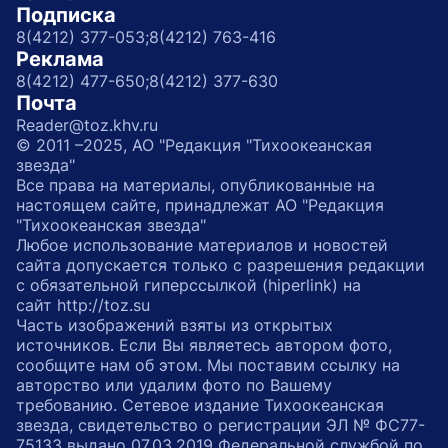
Подписка
8(4212) 377-053;
8(4212) 763-416
Реклама
8(4212) 477-650;
8(4212) 377-630
Почта
Reader@toz.khv.ru
© 2011 –2025, АО "Редакция "Тихоокеанская
звезда"
Все права на материалы, опубликованные на
настоящем сайте, принадлежат АО "Редакция
"Тихоокеанская звезда"
Любое использование материалов и новостей
сайта допускается только с разрешения редакции
с обязательной гиперссылкой (hiperlink) на
сайт http://toz.su
Часть изображений взяты из открытых
источников. Если Вы являетесь автором фото,
сообщите нам об этом. Мы поставим ссылку на
авторство или удалим фото по Вашему
требованию. Сетевое издание Тихоокеанская
звезда, свидетельство о регистрации ЭЛ № ФС77-
75133 выдано 07.03.2019 Федеральной службой по