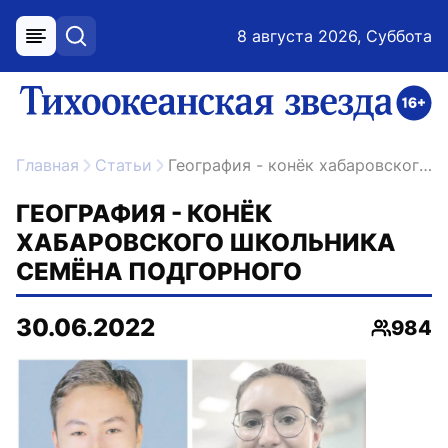
8 августа 2026, Суббота
меню
поиск
возрастное ограничение 16+
ссылка на главную
Главная
Статьи
География - конёк хабаровского школьника Семёна Подгорного
ГЕОГРАФИЯ - КОНЁК
ХАБАРОВСКОГО ШКОЛЬНИКА
СЕМЁНА ПОДГОРНОГО
30.06.2022
984
Просмо