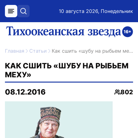
10 августа 2026, Понедельник
меню
поиск
возрастное ограничение 16+
ссылка на главную
Главная
Статьи
Как сшить «шубу на рыбьем меху»
КАК СШИТЬ «ШУБУ НА РЫБЬЕМ
МЕХУ»
08.12.2016
802
Просмо