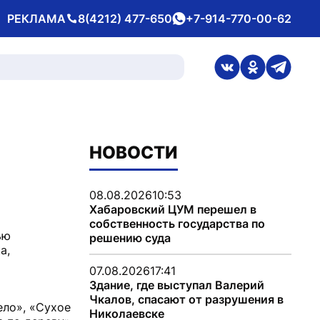
РЕКЛАМА
8(4212) 477-650
+7-914-770-00-62
Телефон
whatsApp
ссылка на стран
ссылка на 
ссылка
НОВОСТИ
08.08.2026
10:53
Хабаровский ЦУМ перешел в
собственность государства по
ью
решению суда
а,
07.08.2026
17:41
Здание, где выступал Валерий
Чкалов, спасают от разрушения в
ело», «Сухое
Николаевске