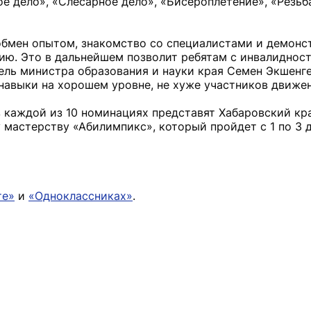
е дело», «Слесарное дело», «Бисероплетение», «Резьба
 обмен опытом, знакомство со специалистами и демон
ию. Это в дальнейшем позволит ребятам с инвалиднос
тель министра образования и науки края Семен Экшенг
навыки на хорошем уровне, не хуже участников движен
каждой из 10 номинациях представят Хабаровский край
мастерству «Абилимпикс», который пройдет с 1 по 3 
те»
и
«Одноклассниках»
.