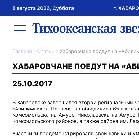
8 августа 2026, Суббота
г. ХАБАР
возрастное ограничение 16+
меню
ссылка на главну
Главная
Статьи
Хабаровчане поедут на «Абили
ХАБАРОВЧАНЕ ПОЕДУТ НА «АБ
25.10.2017
В Хабаровске завершился второй региональный 
«Абилимпикс». Первенство объединило 65 школьн
Комсомольска-на-Амуре, Николаевска-на-Амуре, В
Комсомольского районов, а также района им. Лаз
Участники продемонстрировали свои навыки и уме