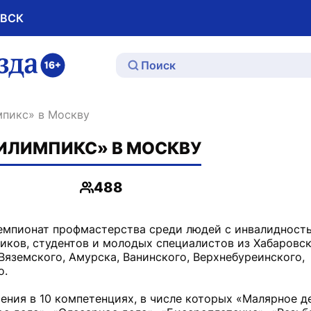
ОВСК
ю
мпикс» в Москву
ИЛИМПИКС» В МОСКВУ
488
Просмотры
чемпионат профмастерства среди людей с инвалидност
иков, студентов и молодых специалистов из Хабаровск
яземского, Амурска, Ванинского, Верхнебуреинского,
о.
ния в 10 компетенциях, в числе которых «Малярное д