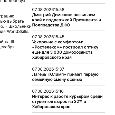
 по дереву»,
07.08.2026
15:58
Дмитрий Демешин: развиваем
страцию
край с поддержкой Президента и
тью выбрать
Полпредства ДФО
ер. - Школьники
ия WorldSkills.
07.08.2026
15:45
 на III
Ускорение с комфортом:
декабря
«Ростелеком» построил оптику
еще для 3 000 домохозяйств
Хабаровского края
07.08.2026
15:37
Лагерь «Олимп» примет первую
семейную смену осенью
07.08.2026
15:16
Интерес к работе курьером среди
студентов вырос на 32% в
Хабаровском крае