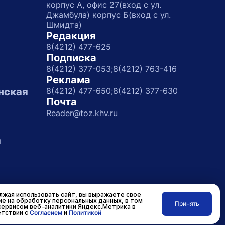
корпус А, офис 27(вход с ул.
Джамбула) корпус Б(вход с ул.
Шмидта)
Редакция
8(4212) 477-625
Подписка
8(4212) 377-053;
8(4212) 763-416
Реклама
нская
8(4212) 477-650;
8(4212) 377-630
Почта
Reader@toz.khv.ru
а
жая использовать сайт, вы выражаете свое
ие на обработку персональных данных, в том
Принять
сервисом веб-аналитики Яндекс.Метрика в
Разработано в
RASA
тствии с
Согласием
и
Политикой