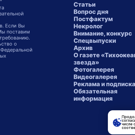
"
Статьи
та
Вопрос дня
зательной
Постфактум
в. Если Вы
Некролог
 Мы поставим
Внимание, конкурс
 требованию.
Спецвыпуски
ьство о
Архив
 Федеральной
О газете «Тихоокеа
ных
звезда»
"
Фотогалерея
Видеогалерея
Реклама и подписк
Обязательная
информация
Продол
соглас
числе 
соотве