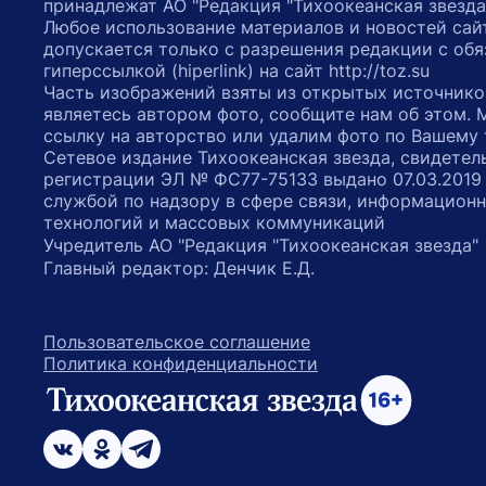
принадлежат АО "Редакция "Тихоокеанская звезда
Любое использование материалов и новостей сай
допускается только с разрешения редакции с обя
гиперссылкой (hiperlink) на сайт http://toz.su
Часть изображений взяты из открытых источнико
являетесь автором фото, сообщите нам об этом.
ссылку на авторство или удалим фото по Вашему
Сетевое издание Тихоокеанская звезда, свидетел
регистрации ЭЛ № ФС77-75133 выдано 07.03.2019
службой по надзору в сфере связи, информацион
технологий и массовых коммуникаций
Учредитель АО "Редакция "Тихоокеанская звезда
Главный редактор: Денчик Е.Д.
Пользовательское соглашение
Политика конфиденциальности
возрастное ограничение 16+
ссылка на главную
ссылка на страницу в Вконтакте
ссылка на страницу в Одноклассниках
ссылка на канал в Телеграмм