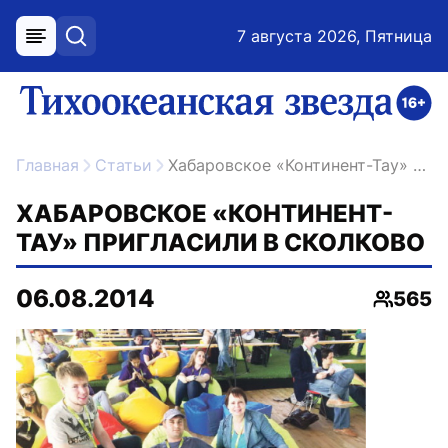
7 августа 2026, Пятница
меню
поиск
возрастное ограничение 16+
ссылка на главную
Главная
Статьи
Хабаровское «Континент-Тау» пригласили в Сколково
ХАБАРОВСКОЕ «КОНТИНЕНТ-
ТАУ» ПРИГЛАСИЛИ В СКОЛКОВО
06.08.2014
565
Просмо