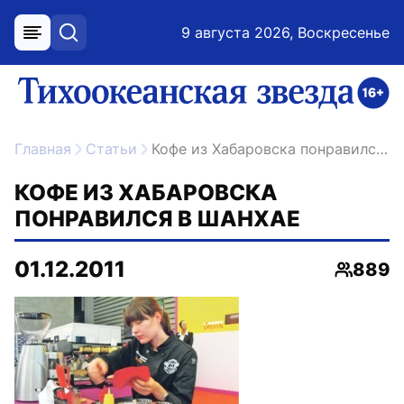
9 августа 2026, Воскресенье
меню
поиск
возрастное ограничение 16+
ссылка на главную
Главная
Статьи
Кофе из Хабаровска понравился в Шанхае
КОФЕ ИЗ ХАБАРОВСКА
ПОНРАВИЛСЯ В ШАНХАЕ
01.12.2011
889
Просмо