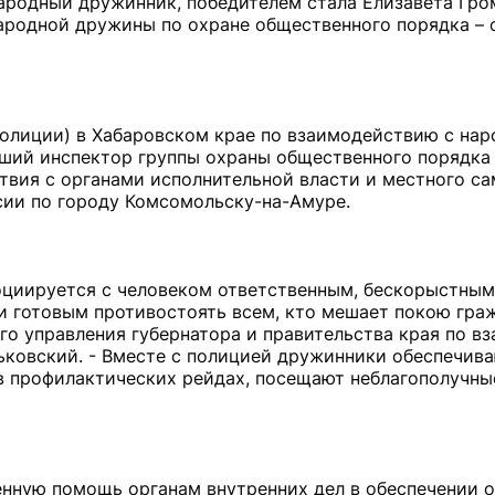
ародный дружинник, победителем стала Елизавета Гро
родной дружины по охране общественного порядка – 
полиции) в Хабаровском крае по взаимодействию с на
ший инспектор группы охраны общественного порядка
вия с органами исполнительной власти и местного с
ии по городу Комсомольску-на-Амуре.
оциируется с человеком ответственным, бескорыстным
 готовым противостоять всем, кто мешает покою граж
ого управления губернатора и правительства края по 
ковский. - Вместе с полицией дружинники обеспечив
в профилактических рейдах, посещают неблагополучны
нную помощь органам внутренних дел в обеспечении 