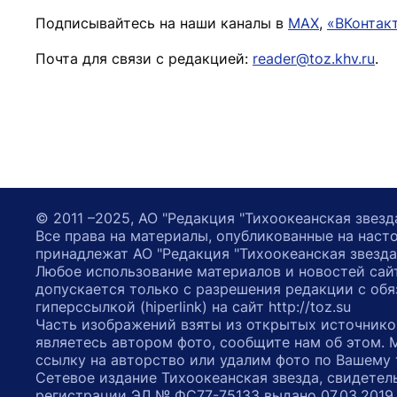
Подписывайтесь на наши каналы в
MAX
,
«ВКонтак
Почта для связи с редакцией:
reader@toz.khv.ru
.
© 2011 –2025, АО "Редакция "Тихоокеанская звезд
Все права на материалы, опубликованные на наст
принадлежат АО "Редакция "Тихоокеанская звезда
Любое использование материалов и новостей сай
допускается только с разрешения редакции с обя
гиперссылкой (hiperlink) на сайт http://toz.su
Часть изображений взяты из открытых источнико
являетесь автором фото, сообщите нам об этом.
ссылку на авторство или удалим фото по Вашему
Сетевое издание Тихоокеанская звезда, свидетел
регистрации ЭЛ № ФС77-75133 выдано 07.03.2019