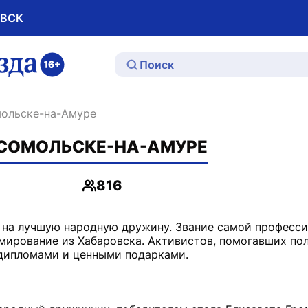
ОВСК
ю
мольске-на-Амуре
МСОМОЛЬСКЕ-НА-АМУРЕ
816
Просмотры
а на лучшую народную дружину. Звание самой професс
мирование из Хабаровска. Активистов, помогавших по
 дипломами и ценными подарками.