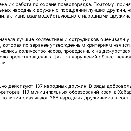
ена их работа по охране правопорядка. Поэтому приня
льных народных дружин о поощрении лучших дружин, н
ии, активно взаимодействующих с народными дружина
начала лучшие коллективы и сотрудников оценивали у 
, которая по заранее утвержденным критериям начисл
мались количество часов, проведенных на дежурствах,
исло предотвращенных фактов нарушений общественног
ли.
шно действуют 137 народных дружин. В ряды добровол
рритории 119 муниципальных образований края, в Хаба
 полиции оказывают 288 народных дружинника в соста