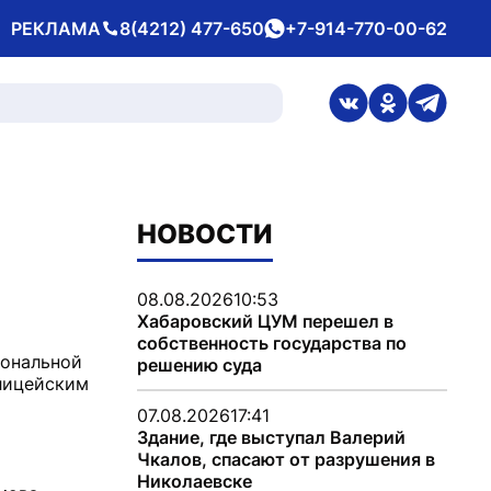
РЕКЛАМА
8(4212) 477-650
+7-914-770-00-62
Телефон
whatsApp
ссылка на стран
ссылка на 
ссылка
НОВОСТИ
08.08.2026
10:53
Хабаровский ЦУМ перешел в
собственность государства по
иональной
решению суда
лицейским
07.08.2026
17:41
Здание, где выступал Валерий
Чкалов, спасают от разрушения в
Николаевске