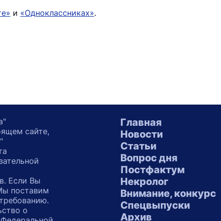
те»
и
«Одноклассниках»
.
а"
Главная
оящем сайте,
Новости
"
Статьи
та
Вопрос дня
зательной
Постфактум
в. Если Вы
Некролог
 Мы поставим
Внимание, конкурс
 требованию.
Спецвыпуски
ьство о
Архив
 Федеральной