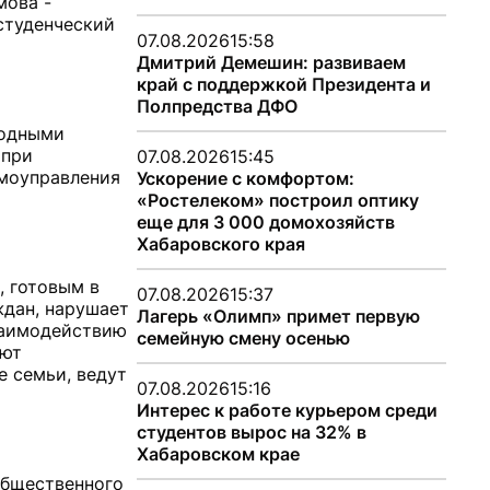
мова -
студенческий
07.08.2026
15:58
Дмитрий Демешин: развиваем
край с поддержкой Президента и
Полпредства ДФО
родными
 при
07.08.2026
15:45
амоуправления
Ускорение с комфортом:
«Ростелеком» построил оптику
еще для 3 000 домохозяйств
Хабаровского края
, готовым в
07.08.2026
15:37
дан, нарушает
Лагерь «Олимп» примет первую
взаимодействию
семейную смену осенью
ают
е семьи, ведут
07.08.2026
15:16
Интерес к работе курьером среди
студентов вырос на 32% в
Хабаровском крае
общественного