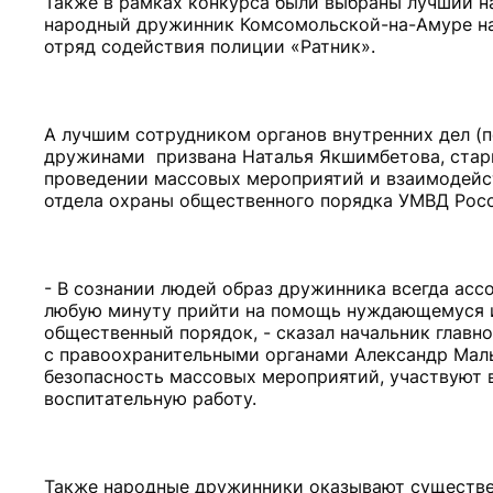
Также в рамках конкурса были выбраны лучший н
народный дружинник Комсомольской-на-Амуре на
отряд содействия полиции «Ратник».
А лучшим сотрудником органов внутренних дел (
дружинами призвана Наталья Якшимбетова, стар
проведении массовых мероприятий и взаимодейст
отдела охраны общественного порядка УМВД Росс
- В сознании людей образ дружинника всегда асс
любую минуту прийти на помощь нуждающемуся и
общественный порядок, - сказал начальник главн
с правоохранительными органами Александр Маль
безопасность массовых мероприятий, участвуют 
воспитательную работу.
Также народные дружинники оказывают существе