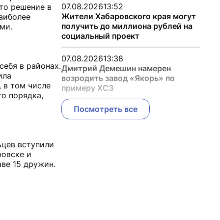
07.08.2026
13:52
то решение в
Жители Хабаровского края могут
аиболее
получить до миллиона рублей на
ми.
социальный проект
07.08.2026
13:38
себя в районах.
Дмитрий Демешин намерен
ила
возродить завод «Якорь» по
 в том числе
примеру ХСЗ
о порядка,
Посмотреть все
ьцев вступили
ровске и
ве 15 дружин.