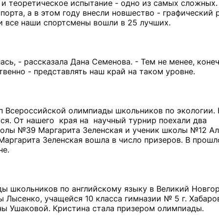
ло и теоретическое испытание - одно из самых сложных.
орта, а в этом году внесли новшество - графический 
и все наши спортсмены вошли в 25 лучших.
сь, - рассказала Дана Семенова. - Тем не менее, коне
твенно - представлять наш край на таком уровне.
п Всероссийской олимпиады школьников по экологии. 
тся. От нашего края на научный турнир поехали два
колы №39 Маргарита Зеленская и ученик школы №12 А
Маргарита Зеленская вошла в число призеров. В прош
не.
ы школьников по английскому языку в Великий Новго
 Лысенко, учащейся 10 класса гимназии № 5 г. Хабаров
ы Ушаковой. Кристина стала призером олимпиады.