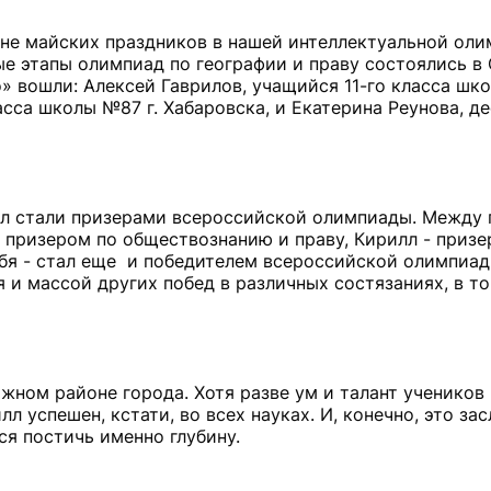
не майских праздников в нашей интеллектуальной ол
е этапы олимпиад по географии и праву состоялись в 
» вошли: Алексей Гаврилов, учащийся 11-го класса шко
асса школы №87 г. Хабаровска, и Екатерина Реунова, д
лл стали призерами всероссийской олимпиады. Между 
 призером по обществознанию и праву, Кирилл - призер
ебя - стал еще и победителем всероссийской олимпиад
 и массой других побед в различных состязаниях, в то
ижном районе города. Хотя разве ум и талант учеников 
 успешен, кстати, во всех науках. И, конечно, это зас
ся постичь именно глубину.