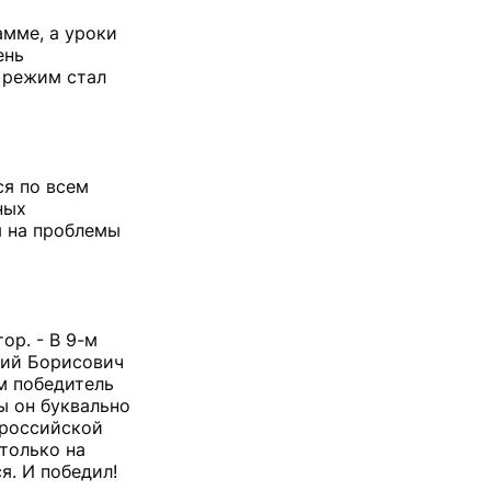
амме, а уроки
ень
й режим стал
я по всем
ных
я на проблемы
ор. - В 9-м
ний Борисович
м победитель
ы он буквально
ероссийской
 только на
я. И победил!