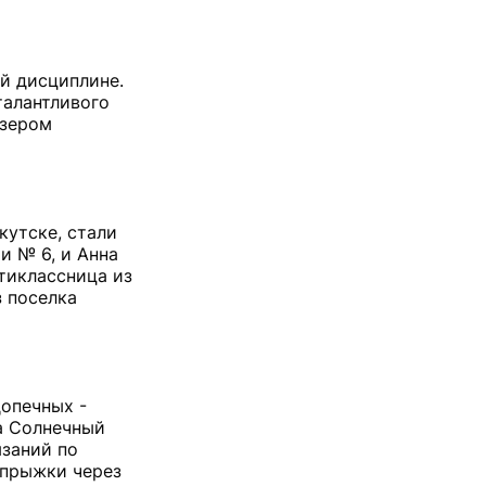
ой дисциплине.
талантливого
изером
кутске, стали
и № 6, и Анна
тиклассница из
 поселка
допечных -
а Солнечный
язаний по
 прыжки через