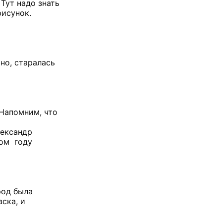
 Тут надо знать
рисунок.
чно, старалась
Напомним, что
лександр
лом году
род была
ска, и