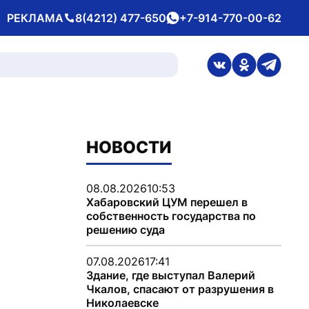
РЕКЛАМА
8(4212) 477-650
+7-914-770-00-62
Телефон
whatsApp
ссылка на стран
ссылка на 
ссылка
НОВОСТИ
08.08.2026
10:53
Хабаровский ЦУМ перешел в
собственность государства по
решению суда
07.08.2026
17:41
Здание, где выступал Валерий
Чкалов, спасают от разрушения в
Николаевске