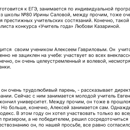
готовится к ЕГЭ, занимается по индивидуальной прогр
из школы №80 Ирины Саловой, между прочим, тоже оч
ля престижных учительских состязаний. Конечно, тако
листа конкурса «Учитель года» Любови Казариной.
тся своим учеником Алексеем Гавриловым. Он учитс
нно не зациклен на учебе: участвует во всех внекласс
ечно, он очень целеустремленный и волевой, несмотр
анки.
, он очень трудолюбивый парень, - рассказывает директ
зании. Сейчас с ним занимается молодой учитель Евге
окончил университет. Между прочим, он тоже в прошло
 Но больше, конечно, Алексей занимается сам. Однажд
одекс. В этом году он хотел участвовать только во вс
л призером, а не победителем, решил сосредоточиться
твознанию он, по нашей просьбе, все равно согласилс