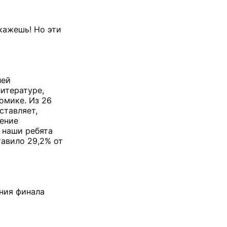
кажешь! Но эти
лей
итературе,
омике. Из 26
ставляет,
шение
ы наши ребята
тавило 29,2% от
ния финала