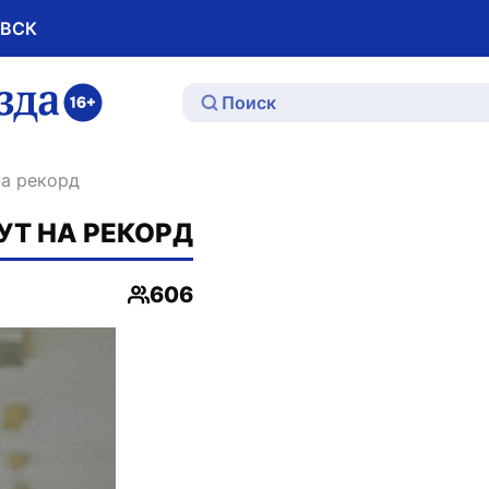
ОВСК
ю
на рекорд
Т НА РЕКОРД
606
Просмотры