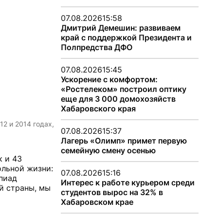
07.08.2026
15:58
Дмитрий Демешин: развиваем
край с поддержкой Президента и
Полпредства ДФО
07.08.2026
15:45
Ускорение с комфортом:
«Ростелеком» построил оптику
еще для 3 000 домохозяйств
Хабаровского края
2 и 2014 годах,
07.08.2026
15:37
Лагерь «Олимп» примет первую
семейную смену осенью
к и 43
ольной жизни:
07.08.2026
15:16
пиад
Интерес к работе курьером среди
й страны, мы
студентов вырос на 32% в
Хабаровском крае