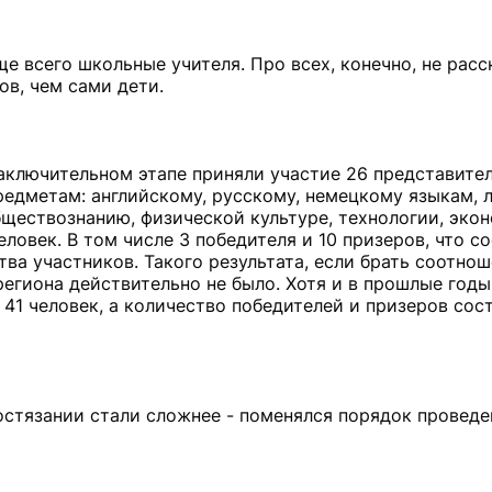
е всего школьные учителя. Про всех, конечно, не расс
ов, чем сами дети.
аключительном этапе приняли участие 26 представите
едметам: английскому, русскому, немецкому языкам, л
обществознанию, физической культуре, технологии, экон
ловек. В том числе 3 победителя и 10 призеров, что со
ва участников. Такого результата, если брать соотно
 региона действительно не было. Хотя и в прошлые год
л 41 человек, а количество победителей и призеров сос
остязании стали сложнее - поменялся порядок проведе