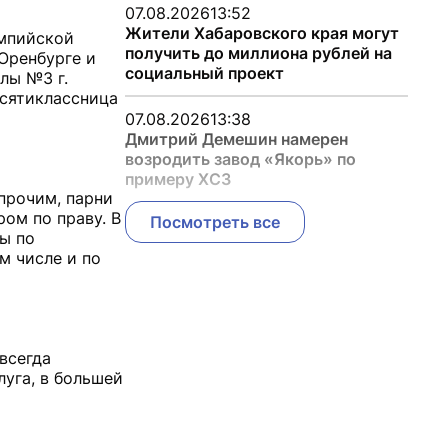
07.08.2026
13:52
Жители Хабаровского края могут
импийской
получить до миллиона рублей на
Оренбурге и
социальный проект
лы №3 г.
есятиклассница
07.08.2026
13:38
Дмитрий Демешин намерен
возродить завод «Якорь» по
примеру ХСЗ
прочим, парни
ом по праву. В
Посмотреть все
ы по
м числе и по
всегда
луга, в большей