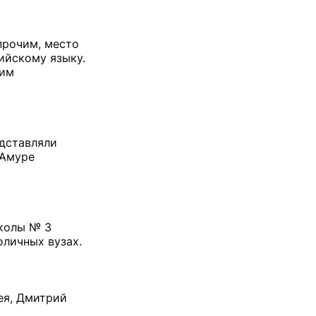
прочим, место
лийскому языку.
ким
едставляли
-Амуре
школы № 3
оличных вузах.
ея, Дмитрий