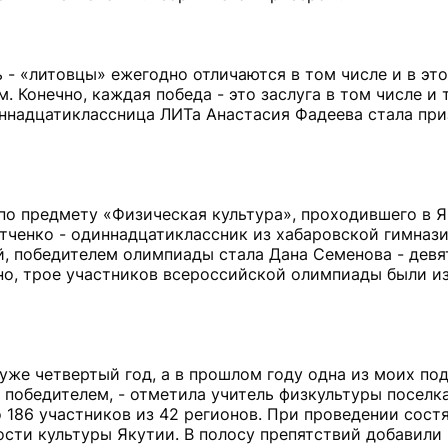
 - «литовцы» ежегодно отличаются в том числе и в эт
 Конечно, каждая победа - это заслуга в том числе и 
ннадцатиклассница ЛИТа Анастасия Фадеева стала пр
о предмету «Физическая культура», проходившего в Я
тченко - одиннадцатиклассник из хабаровской гимнази
й, победителем олимпиады стала Дана Семенова - девя
о, трое участников всероссийской олимпиады были из
уже четвертый год, а в прошлом году одна из моих по
 победителем, - отметила учитель физкультуры поселк
 186 участников из 42 регионов. При проведении сост
ости культуры Якутии. В полосу препятствий добавили