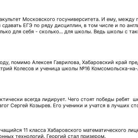
акультет Московского госуниверситета. И ему, между 
 сдавать ЕГЭ по ряду дисциплин, в том числе и по анг
лько для себя - сколько... для школы. Ведь школы с та
году, помимо Алексея Гаврилова, Хабаровский край пр
итрий Колесов и ученица школы №16 Комсомольска-на
актически всегда лидирует. Чего стоят победы ребят 
гог Сергей Козырев. Его ученики и учатся в лучших ст
учащийся 11 класса Хабаровского математического лиц
онных технологий. Георгий стал призером.