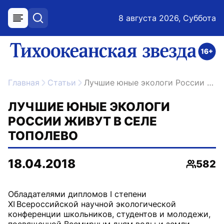
8 августа 2026, Суббота
меню
поиск
возрастное ограничение 16+
ссылка на главную
Главная
Статьи
Лучшие юные экологи России живут в селе Тополево
ЛУЧШИЕ ЮНЫЕ ЭКОЛОГИ
РОССИИ ЖИВУТ В СЕЛЕ
ТОПОЛЕВО
18.04.2018
582
Просмо
Обладателями дипломов I степени
XI Всероссийской научной экологической
конференции школьников, студентов и молодежи,