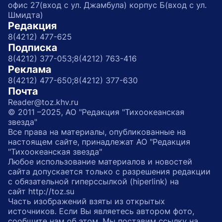
офис 27(вход с ул. Джамбула) корпус Б(вход с ул.
Шмидта)
Редакция
8(4212) 477-625
Подписка
8(4212) 377-053;
8(4212) 763-416
Реклама
8(4212) 477-650;
8(4212) 377-630
Почта
Reader@toz.khv.ru
© 2011 –2025, АО "Редакция "Тихоокеанская
звезда"
Все права на материалы, опубликованные на
настоящем сайте, принадлежат АО "Редакция
"Тихоокеанская звезда"
Любое использование материалов и новостей
сайта допускается только с разрешения редакции
с обязательной гиперссылкой (hiperlink) на
сайт http://toz.su
Часть изображений взяты из открытых
источников. Если Вы являетесь автором фото,
сообщите нам об этом. Мы поставим ссылку на