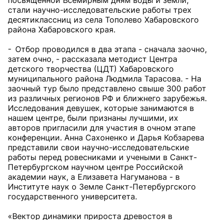
посвященной Всемирным дням воды и земли,
стали научно-исследовательские работы трех
десятиклассниц из села Тополево Хабаровского
района Хабаровского края.
- Отбор проводился в два этапа - сначала заочно,
затем очно, - рассказала методист Центра
детского творчества (ЦДТ) Хабаровского
муниципального района Людмила Тарасова. - На
заочный тур было представлено свыше 300 работ
из различных регионов РФ и ближнего зарубежья.
Исследования девушек, которые занимаются в
нашем центре, были признаны лучшими, их
авторов пригласили для участия в очном этапе
конференции. Анна Сахоненко и Дарья Кобзарева
представили свои научно-исследовательские
работы перед ровесниками и учеными в Санкт-
Петербургском научном центре Российской
академии наук, а Елизавета Нагуманова - в
Институте наук о Земле Санкт-Петербургского
государственного университета.
«Вектор динамики прироста древостоя в