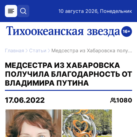
10 августа 2026, Понедельник
меню
поиск
возрастное ограничение 16+
ссылка на главную
Главная
Статьи
Медсестра из Хабаровска получила благодарность от Владимира Путина
МЕДСЕСТРА ИЗ ХАБАРОВСКА
ПОЛУЧИЛА БЛАГОДАРНОСТЬ ОТ
ВЛАДИМИРА ПУТИНА
17.06.2022
1080
Просмот