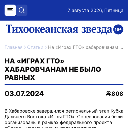
7 августа 2026, Пятница
меню
поиск
возрастное ограничение 16+
ссылка на главную
Главная
Статьи
На «Играх ГТО» хабаровчанам не было равных
НА «ИГРАХ ГТО»
ХАБАРОВЧАНАМ НЕ БЫЛО
РАВНЫХ
03.07.2024
808
Просмо
В Хабаровске завершился региональный этап Кубка
Дальнего Востока «Игры ГТО». Соревнования были
организованы в рамках федерального проекта