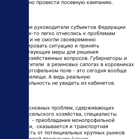
эффективно провести посевную кампанию.
Некоторые руководители субъектов Федерации
округа как-то легко отнеслись к проблемам
посевной и не смогли своевременно
спрогнозировать ситуацию и принять
соответствующие меры для решения
сельскохозяйственных вопросов. Губернаторы и
их заместители в резиновых сапогах в коровниках
или на картофельном поле - это сегодня вообще
редкое зрелище. А ведь реальную
действительность не увидеть из кабинетов.
- Среди основных проблем, сдерживающих
развитие сельского хозяйства, специалисты
называют - преобладание монопрофильной
экономики, сказывается и транспортная
удаленность от потенциальных крупных рынков
сбыта готовой продукции (наших