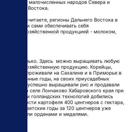
коренных малочисленных народов Севера и
Дальнего Востока.
- Как вы считаете, регионы Дальнего Востока в
состоянии сами обеспечивать себя
сельскохозяйственной продукцией - молоком,
мясом?
- И не только. Здесь можно выращивать любую
сельскохозяйственную продукцию. Корейцы,
которые проживали на Сахалине и в Приморье в
послевоенные годы, на своих приусадебных
участках успешно выращивали рис и продавали
его. Мы в селе Лончаково Хабаровского края при
внедрении голландских технологий добились
урожайности картофеля 400 центнеров с гектара,
хотя в советские годы за 120 центнеров уже
награждали орденами и медалями.