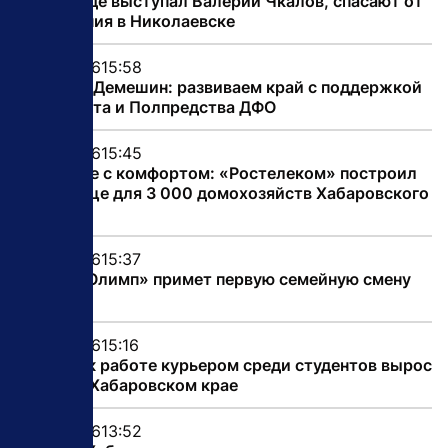
Здание, где выступал Валерий Чкалов, спасают от
разрушения в Николаевске
07.08.2026
15:58
Дмитрий Демешин: развиваем край с поддержкой
Президента и Полпредства ДФО
07.08.2026
15:45
Ускорение с комфортом: «Ростелеком» построил
оптику еще для 3 000 домохозяйств Хабаровского
края
07.08.2026
15:37
Лагерь «Олимп» примет первую семейную смену
осенью
07.08.2026
15:16
Интерес к работе курьером среди студентов вырос
на 32% в Хабаровском крае
07.08.2026
13:52