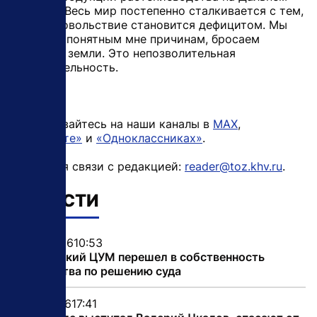
Востоке. Весь мир постепенно сталкивается с тем,
что продовольствие становится дефицитом. Мы
же, по не понятным мне причинам, бросаем
пахотные земли. Это непозволительная
расточительность.
Подписывайтесь на наши каналы в
MAX
,
«ВКонтакте»
и
«Одноклассниках»
.
Почта для связи с редакцией:
reader@toz.khv.ru
.
НОВОСТИ
08.08.2026
10:53
Хабаровский ЦУМ перешел в собственность
государства по решению суда
07.08.2026
17:41