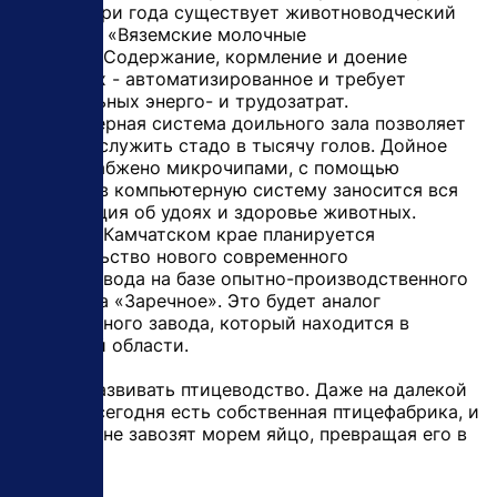
где уже три года существует животноводческий
комплекс «Вяземские молочные
фермы». Содержание, кормление и доение
животных - автоматизированное и требует
минимальных энерго- и трудозатрат.
Компьютерная система доильного зала позволяет
за час обслужить стадо в тысячу голов. Дойное
стадо снабжено микрочипами, с помощью
которых в компьютерную систему заносится вся
информация об удоях и здоровье животных.
Сейчас в Камчатском крае планируется
строительство нового современного
молокозавода на базе опытно-производственного
хозяйства «Заречное». Это будет аналог
современного завода, который находится в
Амурской области.
Можно развивать птицеводство. Даже на далекой
Чукотке сегодня есть собственная птицефабрика, и
туда уже не завозят морем яйцо, превращая его в
золотое.