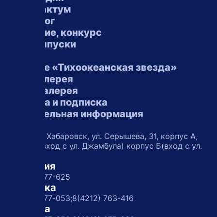
Постфактум
Некролог
Внимание, конкурс
Спецвыпуски
Архив
О газете «Тихоокеанская звезда»
Фотогалерея
Видеогалерея
Реклама и подписка
Обязательная информация
Адрес
680038 г. Хабаровск, ул. Серышева, 31, корпус А,
офис 27(вход с ул. Джамбула) корпус Б(вход с ул.
Шмидта)
Редакция
8(4212) 477-625
Подписка
8(4212) 377-053;
8(4212) 763-416
Реклама