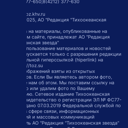
8(4212) 477-650;
8(4212) 377-630
Почта
Reader@toz.khv.ru
© 2011 –2025, АО "Редакция "Тихоокеанская
звезда"
Все права на материалы, опубликованные на
настоящем сайте, принадлежат АО "Редакция
"Тихоокеанская звезда"
Любое использование материалов и новостей
сайта допускается только с разрешения редакции
с обязательной гиперссылкой (hiperlink) на
сайт http://toz.su
Часть изображений взяты из открытых
источников. Если Вы являетесь автором фото,
сообщите нам об этом. Мы поставим ссылку на
авторство или удалим фото по Вашему
требованию. Сетевое издание Тихоокеанская
звезда, свидетельство о регистрации ЭЛ № ФС77-
75133 выдано 07.03.2019 Федеральной службой по
надзору в сфере связи, информационных
технологий и массовых коммуникаций
Учредитель АО "Редакция "Тихоокеанская звезда"