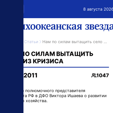
8 августа 202
меню
поиск
возрастное ограничение 16+
ссылка на главную
Главная
Статьи
Нам по силам вытащить село из кризиса
НАМ ПО СИЛАМ ВЫТАЩИТЬ
СЕЛО ИЗ КРИЗИСА
05.05.2011
1047
Просмот
Интервью полномочного представителя
президента РФ в ДФО Виктора Ишаева о развитии
сельского хозяйства.