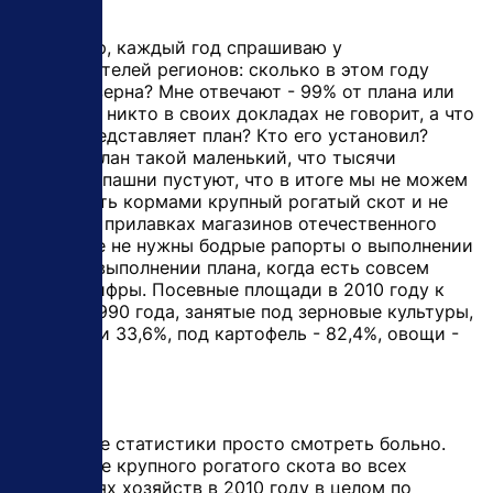
Например, каждый год спрашиваю у
руководителей регионов: сколько в этом году
посеяно зерна? Мне отвечают - 99% от плана или
105%. Но никто в своих докладах не говорит, а что
собой представляет план? Кто его установил?
Почему план такой маленький, что тысячи
гектаров пашни пустуют, что в итоге мы не можем
обеспечить кормами крупный рогатый скот и не
видим на прилавках магазинов отечественного
мяса. Мне не нужны бодрые рапорты о выполнении
или перевыполнении плана, когда есть совсем
другие цифры. Посевные площади в 2010 году к
уровню 1990 года, занятые под зерновые культуры,
составили 33,6%, под картофель - 82,4%, овощи -
78,3%.
На данные статистики просто смотреть больно.
Поголовье крупного рогатого скота во всех
категориях хозяйств в 2010 году в целом по