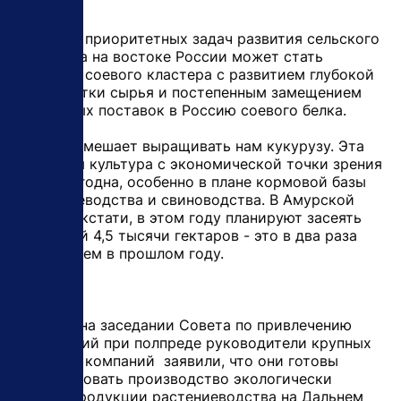
Одной из приоритетных задач развития сельского
хозяйства на востоке России может стать
создание соевого кластера с развитием глубокой
переработки сырья и постепенным замещением
импортных поставок в Россию соевого белка.
Ничто не мешает выращивать нам кукурузу. Эта
фуражная культура с экономической точки зрения
очень выгодна, особенно в плане кормовой базы
для птицеводства и свиноводства. В Амурской
области, кстати, в этом году планируют засеять
кукурузой 4,5 тысячи гектаров - это в два раза
больше, чем в прошлом году.
Недавно на заседании Совета по привлечению
инвестиций при полпреде руководители крупных
японских компаний заявили, что они готовы
стимулировать производство экологически
чистой продукции растениеводства на Дальнем