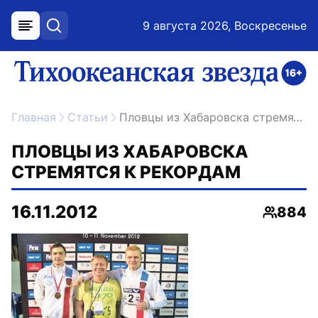
9 августа 2026, Воскресенье
меню
поиск
возрастное ограничение 16+
ссылка на главную
Главная
Статьи
Пловцы из Хабаровска стремятся к рекордам
ПЛОВЦЫ ИЗ ХАБАРОВСКА
СТРЕМЯТСЯ К РЕКОРДАМ
16.11.2012
884
Просмо