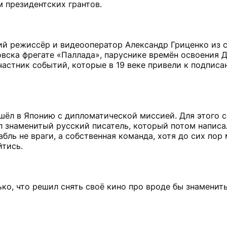
 президентских грантов.
ий режиссёр и видеооператор Александр Гриценко из 
овска фрегате «Паллада», паруснике времён освоения 
 участник событий, которые в 19 веке привели к подпис
 шёл в Японию с дипломатической миссией. Для этого 
ыл знаменитый русский писатель, который потом написа
бль не враги, а собственная команда, хотя до сих пор
йтись.
ко, что решил снять своё кино про вроде бы знаменит