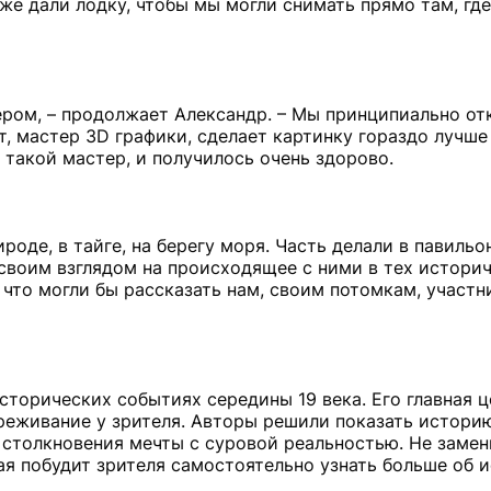
аже дали лодку, чтобы мы могли снимать прямо там, гд
ером, – продолжает Александр. – Мы принципиально от
, мастер 3D графики, сделает картинку гораздо лучше
 такой мастер, и получилось очень здорово.
оде, в тайге, на берегу моря. Часть делали в павильон
своим взглядом на происходящее с ними в тех историч
что могли бы рассказать нам, своим потомкам, участн
сторических событиях середины 19 века. Его главная ц
реживание у зрителя. Авторы решили показать истори
 столкновения мечты с суровой реальностью. Не замени
рая побудит зрителя самостоятельно узнать больше об 