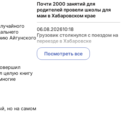
Почти 2000 занятий для
родителей провели школы для
мам в Хабаровском крае
случайного
06.08.2026
10:18
Дальнего
Грузовик столкнулся с поездом на
анию Айгунского
переезде в Хабаровске
Посмотреть все
совершил
л целую книгу
 многие
ый, но на самом