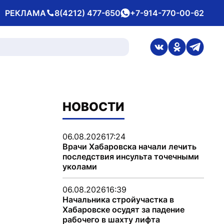
РЕКЛАМА
8(4212) 477-650
+7-914-770-00-62
Телефон
whatsApp
ссылка на стран
ссылка на 
ссылка
НОВОСТИ
06.08.2026
17:24
Врачи Хабаровска начали лечить
последствия инсульта точечными
уколами
06.08.2026
16:39
Начальника стройучастка в
Хабаровске осудят за падение
рабочего в шахту лифта