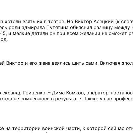
хотели взять их в театре. Но Виктор Асецкий (к слову
тель роли адмирала Путятина объяснил разницу между
–15, и мелкие детали он при всём желании не сможет ра
ход.
й Виктор и его жена взялись шить сами. Включая эпол
Александр Гриценко. – Дима Комков, оператор-постано
когда не сомневаюсь в результате. Также у нас профе
е на территории воинской части, к которой сейчас от