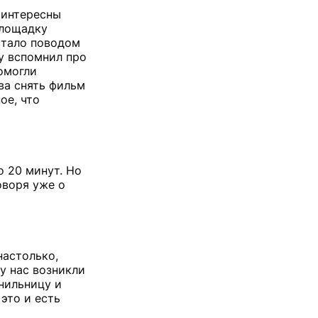
 интересны
площадку
стало поводом
зу вспомнил про
помогли
ва снять фильм
ое, что
о 20 минут. Но
оворя уже о
настолько,
у нас возникли
нильницу и
 это и есть