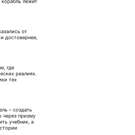
е корабль лежит
казались от
 и достовернее,
е, где
еских реалиях.
ики тех
ель – создать
ю через призму
ть учебник, а
истории