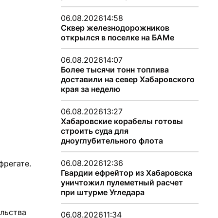
06.08.2026
14:58
Сквер железнодорожников
открылся в поселке на БАМе
06.08.2026
14:07
Более тысячи тонн топлива
доставили на север Хабаровского
края за неделю
06.08.2026
13:27
Хабаровские корабелы готовы
строить суда для
дноуглубительного флота
06.08.2026
12:36
фрегате.
Гвардии ефрейтор из Хабаровска
уничтожил пулеметный расчет
при штурме Угледара
льства
06.08.2026
11:34