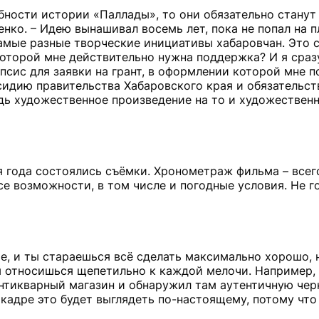
обности истории «Паллады», то они обязательно станут
енко. – Идею вынашивал восемь лет, пока не попал на 
амые разные творческие инициативы хабаровчан. Это 
 которой мне действительно нужна поддержка? И я сра
псис для заявки на грант, в оформлении которой мне 
сидию правительства Хабаровского края и обязательст
дь художественное произведение на то и художественн
я года состоялись съёмки. Хронометраж фильма – всег
е возможности, в том числе и погодные условия. Не г
ое, и ты стараешься всё сделать максимально хорошо, 
ы относишься щепетильно к каждой мелочи. Например, 
антикварный магазин и обнаружил там аутентичную чер
 кадре это будет выглядеть по-настоящему, потому что