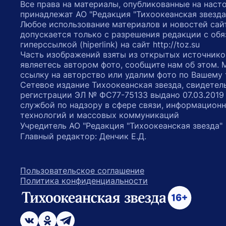
Все права на материалы, опубликованные на наст
принадлежат АО "Редакция "Тихоокеанская звезда
Любое использование материалов и новостей сай
допускается только с разрешения редакции с обя
гиперссылкой (hiperlink) на сайт http://toz.su
Часть изображений взяты из открытых источнико
являетесь автором фото, сообщите нам об этом.
ссылку на авторство или удалим фото по Вашему
Сетевое издание Тихоокеанская звезда, свидетел
регистрации ЭЛ № ФС77-75133 выдано 07.03.2019
службой по надзору в сфере связи, информацион
технологий и массовых коммуникаций
Учредитель АО "Редакция "Тихоокеанская звезда
Главный редактор: Денчик Е.Д.
Пользовательское соглашение
Политика конфиденциальности
возрастное ограничение 16+
ссылка на главную
ссылка на страницу в Вконтакте
ссылка на страницу в Одноклассниках
ссылка на канал в Телеграмм