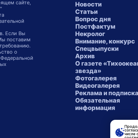
оящем сайте,
Новости
"
Статьи
та
Вопрос дня
зательной
Постфактум
в. Если Вы
Некролог
 Мы поставим
Внимание, конкурс
 требованию.
Спецвыпуски
ьство о
Архив
 Федеральной
О газете «Тихоокеа
ных
звезда»
"
Фотогалерея
Видеогалерея
Реклама и подписк
Обязательная
информация
Продол
соглас
числе 
соотве