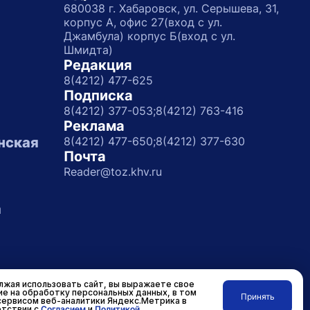
680038 г. Хабаровск, ул. Серышева, 31,
корпус А, офис 27(вход с ул.
Джамбула) корпус Б(вход с ул.
Шмидта)
Редакция
8(4212) 477-625
Подписка
8(4212) 377-053;
8(4212) 763-416
Реклама
нская
8(4212) 477-650;
8(4212) 377-630
Почта
Reader@toz.khv.ru
а
жая использовать сайт, вы выражаете свое
ие на обработку персональных данных, в том
Принять
сервисом веб-аналитики Яндекс.Метрика в
Разработано в
RASA
тствии с
Согласием
и
Политикой