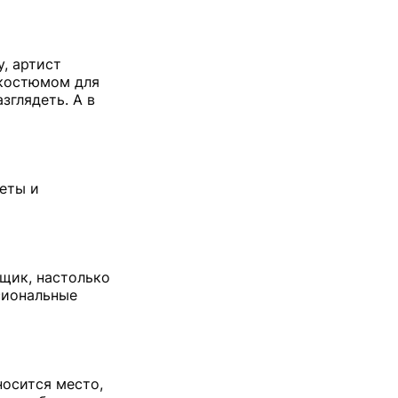
, артист
 костюмом для
зглядеть. А в
еты и
вщик, настолько
ссиональные
носится место,