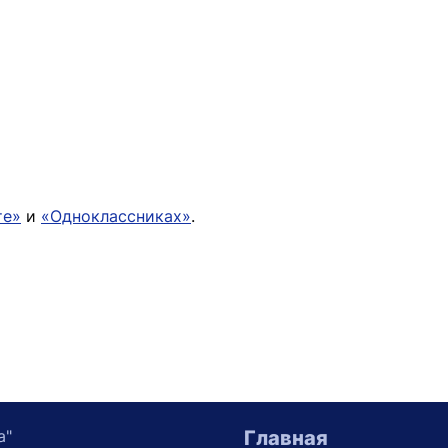
те»
и
«Одноклассниках»
.
а"
Главная