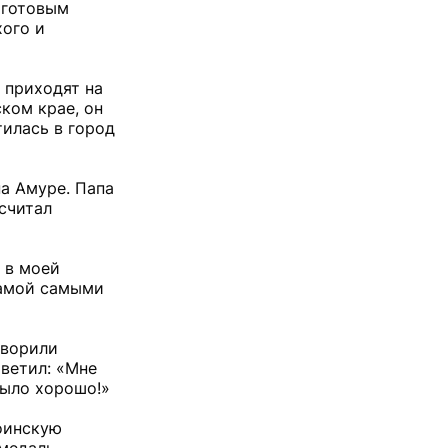
 готовым
хого и
 приходят на
ком крае, он
тилась в город
а Амуре. Папа
 считал
 в моей
 мамой самыми
оворили
ветил: «Мне
 было хорошо!»
воинскую