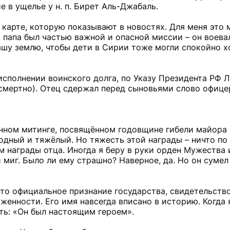
 в ущелье у н. п. Бирет Аль-Джабаль.
 карте, которую показывают в новостях. Для меня это м
 папа был частью важной и опасной миссии – он воева
ашу землю, чтобы дети в Сирии тоже могли спокойно х
 исполнении воинского долга, по Указу Президента РФ 
мертно). Отец сдержал перед сыновьями слово офице
енном митинге, посвящённом годовщине гибели майора
одный и тяжёлый. Но тяжесть этой награды – ничто по
 награды отца. Иногда я беру в руки орден Мужества
й миг. Было ли ему страшно? Наверное, да. Но он сумел
Это официальное признание государства, свидетельство
енности. Его имя навсегда вписано в историю. Когда я
ать: «Он был настоящим героем».