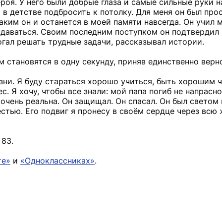
оя. У него были добрые глаза и самые сильные руки на
 в детстве подбросить к потолку. Для меня он был про
им он и останется в моей памяти навсегда. Он учил 
сдаваться. Своим последним поступком он подтвердил 
огал решать трудные задачи, рассказывал истории.
м становятся в одну секунду, приняв единственно верн
зни. Я буду стараться хорошо учиться, быть хорошим 
с. Я хочу, чтобы все знали: мой папа погиб не напрасно
 очень реальна. Он защищал. Он спасал. Он был светом
стью. Его подвиг я пронесу в своём сердце через всю 
83.
те»
и
«Одноклассниках»
.