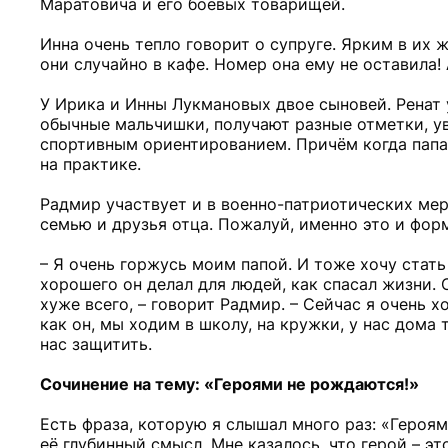
Маратовича и его боевых товарищей.
Инна очень тепло говорит о супруге. Ярким в их 
они случайно в кафе. Номер она ему не оставила!
У Ирика и Инны Лукмановых двое сыновей. Ренат 
обычные мальчишки, получают разные отметки, у
спортивным ориентированием. Причём когда папа 
на практике.
Радмир участвует и в военно-патриотических мер
семью и друзья отца. Пожалуй, именно это и фор
– Я очень горжусь моим папой. И тоже хочу стат
хорошего он делал для людей, как спасал жизни. С
хуже всего, – говорит Радмир. – Сейчас я очень хо
как он, мы ходим в школу, на кружки, у нас дома
нас защитить.
Сочинение на тему: «Героями не рождаются!»
Есть фраза, которую я слышал много раз: «Героям
её глубинный смысл. Мне казалось, что герой – э