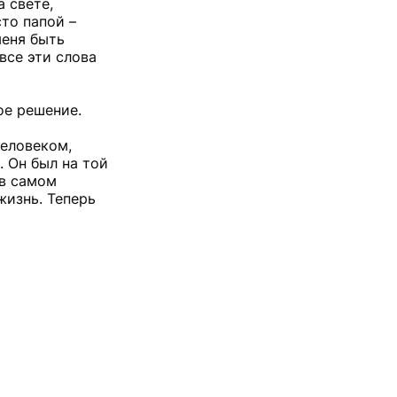
 свете,
сто папой –
меня быть
все эти слова
ое решение.
человеком,
. Он был на той
 в самом
жизнь. Теперь