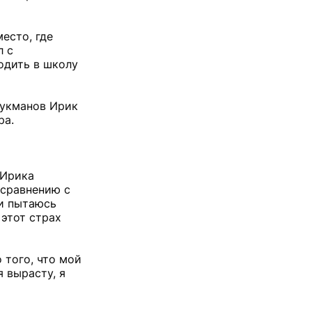
есто, где
л с
одить в школу
Лукманов Ирик
ра.
 Ирика
 сравнению с
 и пытаюсь
 этот страх
 того, что мой
 вырасту, я