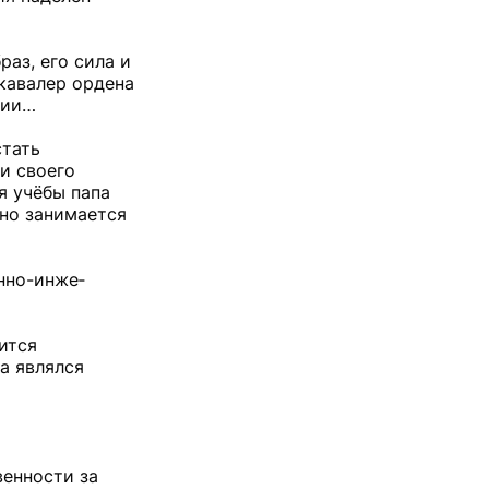
раз, его сила и
кавалер ордена
рии…
стать
и своего
я учёбы папа
вно занимается
енно-инже­
ится
а являлся
венности за