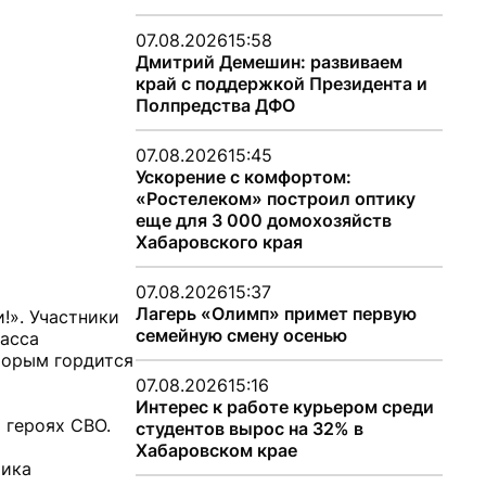
07.08.2026
15:58
Дмитрий Демешин: развиваем
край с поддержкой Президента и
Полпредства ДФО
07.08.2026
15:45
Ускорение с комфортом:
«Ростелеком» построил оптику
еще для 3 000 домохозяйств
Хабаровского края
07.08.2026
15:37
Лагерь «Олимп» примет первую
!». Участники
семейную смену осенью
ласса
торым гордится
07.08.2026
15:16
Интерес к работе курьером среди
 героях СВО.
студентов вырос на 32% в
Хабаровском крае
рика