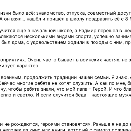
жизни было всё: знакомство, отпуска, совместный досуг
 А он взял… нашёл и пришёл в школу поздравить её с 8 
учится ещё в начальной школе, а Радмир перешёл в ше
влекаются несколькими видами спорта, успешно заним
был дома, с удовольствием ходили в походы с ним, п
оприятиях. Очень часто бывает в воинских частях, не 
мирует характер.
ь военным, продолжить традиции нашей семьи. Я знаю, 
ейчас многие ребята не хотят служить. А как по мне, 
чу, чтобы ребята знали, что мой папа – Герой. И что бл
 тепло и светло. И если случится беда – настоящие муж
и не рождаются, героями становятся». Раньше я не до
то человек из кино или книги, который с самого рожден