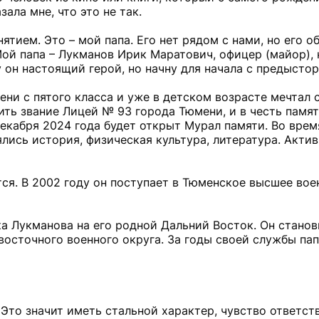
ала мне, что это не так.
тием. Это – мой папа. Его нет рядом с нами, но его об
ой папа – Лукманов Ирик Маратович, офицер (майор), 
у он настоящий герой, но начну для начала с предысто
ни с пятого класса и уже в детском возрасте мечтал 
ить звание Лицей № 93 города Тюмени, и в честь памят
декабря 2024 года будет открыт Мурал памяти. Во врем
ись история, физическая культура, литература. Акти
тся. В 2002 году он поступает в Тюменское высшее во
а Лукманова на его родной Дальний Восток. Он станов
осточного военного округа. За годы своей службы пап
Это значит иметь стальной характер, чувство ответст