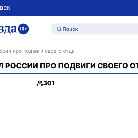
ОВСК
ю
ссии про подвиги своего отца
 РОССИИ ПРО ПОДВИГИ СВОЕГО О
301
Просмотры