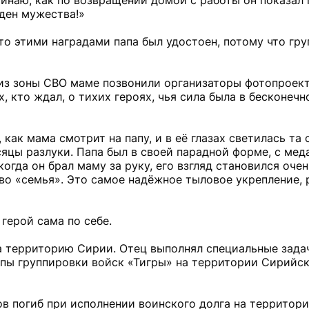
инаю, как по возвращении домой с работы он показал
ден мужества!»
что этими наградами папа был удостоен, потому что гру
 из зоны СВО маме позвонили организаторы фотопроек
х, кто ждал, о тихих героях, чья сила была в бесконеч
как мама смотрит на папу, и в её глазах светилась та 
яцы разлуки. Папа был в своей парадной форме, с меда
гда он брал маму за руку, его взгляд становился оче
ово «семья». Это самое надёжное тыловое укрепление, 
 герой сама по себе.
на территорию Сирии. Отец выполнял специальные зада
пы группировки войск «Тигры» на территории Сирийс
ов погиб при исполнении воинского долга на территор