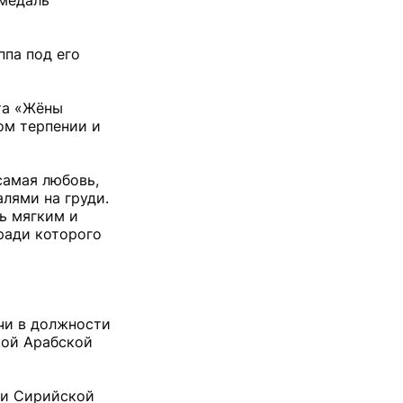
 медаль
ппа под его
та «Жёны
ном терпении и
самая любовь,
лями на груди.
нь мягким и
ради которого
чи в должности
кой Арабской
ии Сирийской