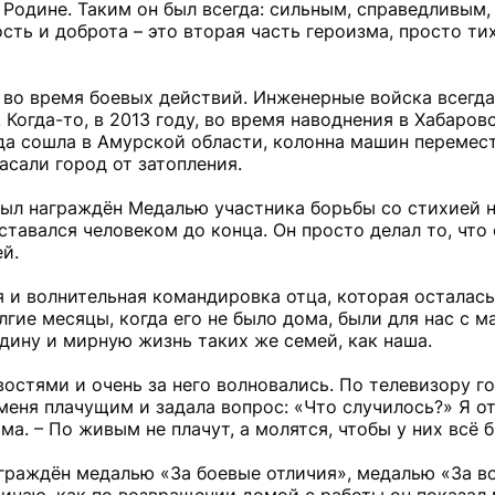
 Родине. Таким он был всегда: сильным, справедливым,
сть и доброта – это вторая часть героизма, просто ти
 во время боевых действий. Инженерные войска всегда
огда-то, в 2013 году, во время наводнения в Хабаровс
да сошла в Амурской области, колонна машин перемес
асали город от затопления.
был награждён Медалью участника борьбы со стихией н
оставался человеком до конца. Он просто делал то, что
й.
 и волнительная командировка отца, которая осталась
олгие месяцы, когда его не было дома, были для нас с
дину и мирную жизнь таких же семей, как наша.
востями и очень за него волновались. По телевизору г
еня плачущим и задала вопрос: «Что случилось?» Я от
ама. – По живым не плачут, а молятся, чтобы у них всё
аграждён медалью «За боевые отличия», медалью «За 