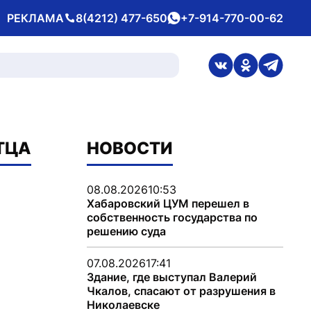
РЕКЛАМА
8(4212) 477-650
+7-914-770-00-62
Телефон
whatsApp
ссылка на стран
ссылка на 
ссылка
ТЦА
НОВОСТИ
08.08.2026
10:53
Хабаровский ЦУМ перешел в
собственность государства по
решению суда
07.08.2026
17:41
Здание, где выступал Валерий
Чкалов, спасают от разрушения в
Николаевске