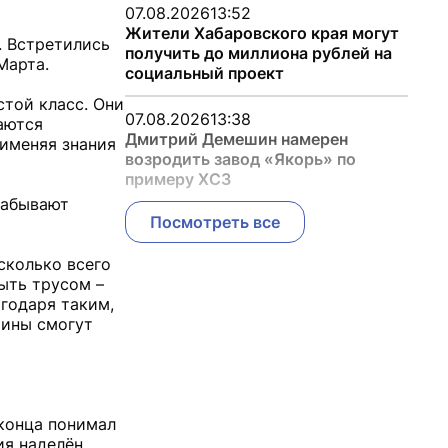
07.08.2026
13:52
Жители Хабаровского края могут
. Встретились
получить до миллиона рублей на
Марта.
социальный проект
стой класс. Они
07.08.2026
13:38
аются
Дмитрий Демешин намерен
рименяя знания
возродить завод «Якорь» по
примеру ХСЗ
забывают
Посмотреть все
сколько всего
быть трусом –
агодаря таким,
чины смогут
 конца понимал
ия наделён