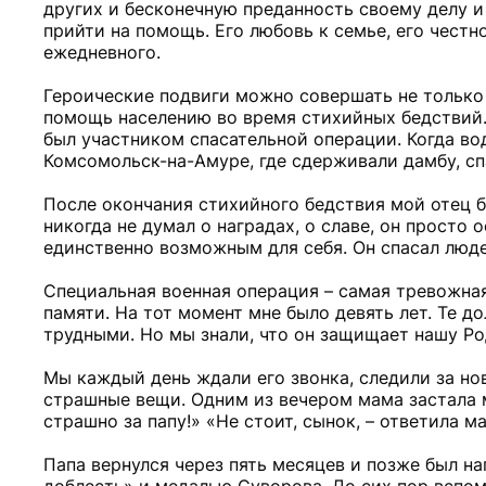
других и бесконечную преданность своему делу и
прийти на помощь. Его любовь к семье, его честно
ежедневного.
Героические подвиги можно совершать не только
помощь населению во время стихийных бедствий. К
был участником спасательной операции. Когда во
Комсомольск-на-Амуре, где сдерживали дамбу, сп
После окончания стихийного бедствия мой отец 
никогда не думал о наградах, о славе, он просто 
единственно возможным для себя. Он спасал люде
Специальная военная операция – самая тревожная
памяти. На тот момент мне было девять лет. Те д
трудными. Но мы знали, что он защищает нашу Ро
Мы каждый день ждали его звонка, следили за но
страшные вещи. Одним из вечером мама застала м
страшно за папу!» «Не стоит, сынок, – ответила м
Папа вернулся через пять месяцев и позже был н