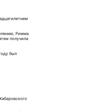
вадцатилетнем
делению, Римма
атем получила
году был
 Хабаровского