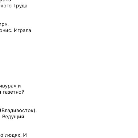
ского Труда
ир»,
онис. Играла
ивура» и
и газетной
(Владивосток),
р. Ведущий
го людях. И