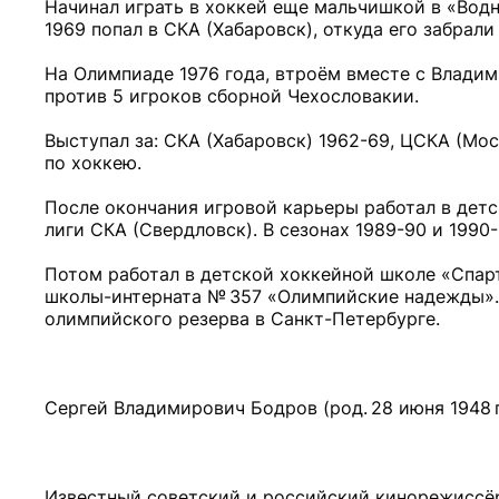
Начинал играть в хоккей еще мальчишкой в «Водни
1969 попал в СКА (Хабаровск), откуда его забрали
На Олимпиаде 1976 года, втроём вместе с Влад
против 5 игроков сборной Чехословакии.
Выступал за: СКА (Хабаровск) 1962-69, ЦСКА (Мос
по хоккею.
После окончания игровой карьеры работал в дет
лиги СКА (Свердловск). В сезонах 1989-90 и 1990-
Потом работал в детской хоккейной школе «Спар
школы-интерната № 357 «Олимпийские надежды».
олимпийского резерва в Санкт-Петербурге.
Сергей Владимирович Бодров (род. 28 июня 1948 г
Известный советский и российский кинорежиссёр