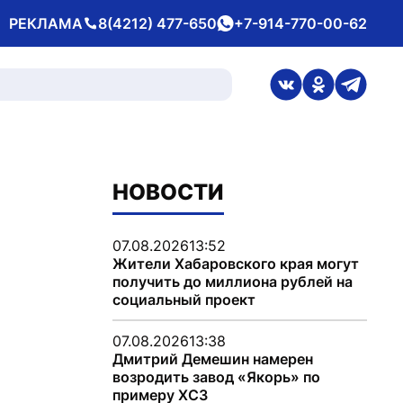
РЕКЛАМА
8(4212) 477-650
+7-914-770-00-62
Телефон
whatsApp
ссылка на стран
ссылка на 
ссылка
НОВОСТИ
07.08.2026
13:52
Жители Хабаровского края могут
получить до миллиона рублей на
социальный проект
07.08.2026
13:38
Дмитрий Демешин намерен
возродить завод «Якорь» по
примеру ХСЗ