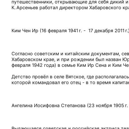
путешественники, открывающие для себя дикий и 
К. Арсеньев работал директором Хабаровского кра
Ким Чен Ир (16 февраля 1941 г. - 17 декабря 2011 г.
Согласно советским и китайским документам, сев
Хабаровском крае, и при рождении был назван Ю
февраля 1942 года) в семье Ким Ир Сена и Ким Че
Детство провёл в селе Вятское, где располагалас
которой командовал его отец - в то время капит
Ангелина Иосифовна Степанова (23 ноября 1905 г. -
Выдающаяся советская и российская актриса театр