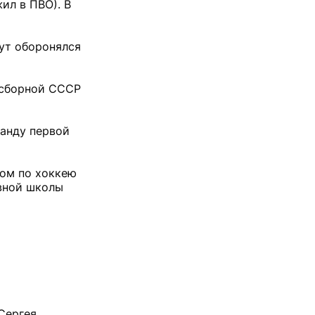
ил в ПВО). В
ут оборонялся
е сборной СССР
манду первой
том по хоккею
вной школы
Сергея