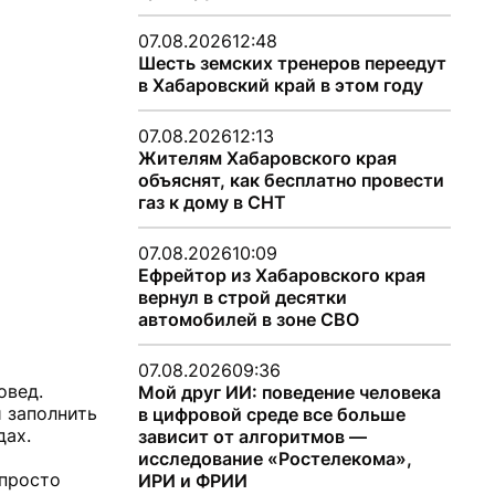
07.08.2026
12:48
Шесть земских тренеров переедут
в Хабаровский край в этом году
07.08.2026
12:13
Жителям Хабаровского края
объяснят, как бесплатно провести
газ к дому в СНТ
07.08.2026
10:09
Ефрейтор из Хабаровского края
вернул в строй десятки
автомобилей в зоне СВО
07.08.2026
09:36
овед.
Мой друг ИИ: поведение человека
 заполнить
в цифровой среде все больше
дах.
зависит от алгоритмов —
исследование «Ростелекома»,
 просто
ИРИ и ФРИИ