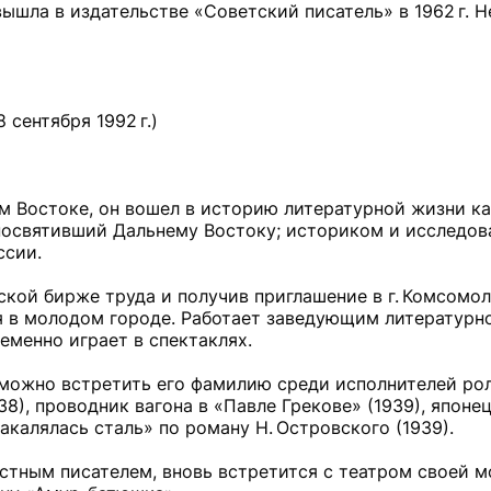
вышла в издательстве «Советский писатель» в 1962 г. 
 сентября 1992 г.)
м Востоке, он вошел в историю литературной жизни к
 посвятивший Дальнему Востоку; историком и исследов
ссии.
ской бирже труда и получив приглашение в г. Комсомол
ся в молодом городе. Работает заведующим литературн
менно играет в спектаклях.
 можно встретить его фамилию среди исполнителей рол
8), проводник вагона в «Павле Грекове» (1939), японе
акалялась сталь» по роману Н. Островского (1939).
естным писателем, вновь встретится с театром своей 