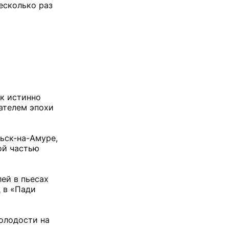
Несколько раз
ак истинно
ателем эпохи
ьск-на-Амуре,
ой частью
ей в пьесах
ц в «Пади
молодости на