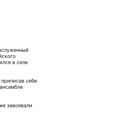
заслуженный
йского
ился в селе
 приписав себе
 ансамбле
ие завоевали