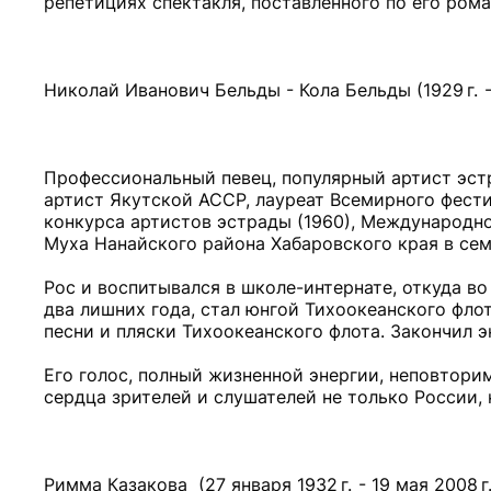
репетициях спектакля, поставленного по его ром
Николай Иванович Бельды - Кола Бельды (1929 г. - 
Профессиональный певец, популярный артист эст
артист Якутской АССР, лауреат Всемирного фести
конкурса артистов эстрады (1960), Международног
Муха Нанайского района Хабаровского края в сем
Рос и воспитывался в школе-интернате, откуда в
два лишних года, стал юнгой Тихоокеанского флот
песни и пляски Тихоокеанского флота. Закончил 
Его голос, полный жизненной энергии, неповтор
сердца зрителей и слушателей не только России, 
Римма Казакова (27 января 1932 г. - 19 мая 2008 г.