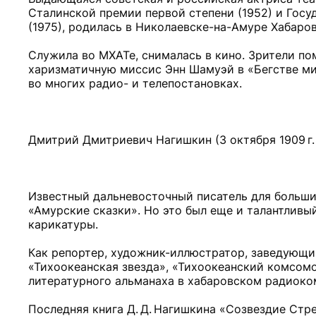
Сталинской премии первой степени (1952) и Госу
(1975), родилась в Николаевске-на-Амуре Хабаров
Служила во МХАТе, снималась в кино. Зрители по
харизматичную миссис Энн Шамуэй в «Бегстве мис
во многих радио- и телепостановках.
Дмитрий Дмитриевич Нагишкин (3 октября 1909 г. - 
Известный дальневосточный писатель для больши
«Амурские сказки». Но это был еще и талантливы
карикатуры.
Как репортер, художник-иллюстратор, заведующий
«Тихоокеанская звезда», «Тихоокеанский комсомо
литературного альманаха в хабаровском радиоко
Последняя книга Д. Д. Нагишкина «Созвездие Стре