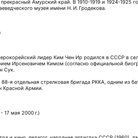
прекрасный Амурский край. В 1910-1919 и 1924-1925 го
еведческого музея имени Н. И. Гродекова.
)
ерокорейский лидер Ким Чен Ир родился в СССР в сел
рием Ирсеновичем Кимом (согласно официальной биогр
н Сук.
ь 88-я отдельная стрелковая бригада PKKA, одним из б
ан Красной Армии.
 17 мая 2000 г.)
а и кино, педагог, народная артистка СССР (1960), л