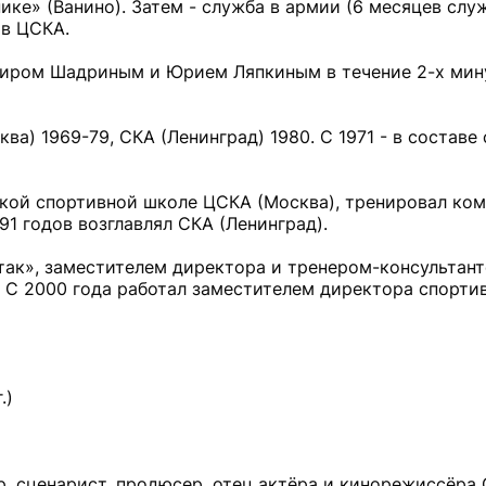
ке» (Ванино). Затем - служба в армии (6 месяцев служ
 в ЦСКА.
имиром Шадриным и Юрием Ляпкиным в течение 2-х мин
ква) 1969-79, СКА (Ленинград) 1980. С 1971 - в состав
ской спортивной школе ЦСКА (Москва), тренировал ко
91 годов возглавлял СКА (Ленинград).
так», заместителем директора и тренером-консультан
 С 2000 года работал заместителем директора спорти
.)
, сценарист, продюсер, отец актёра и кинорежиссёра 