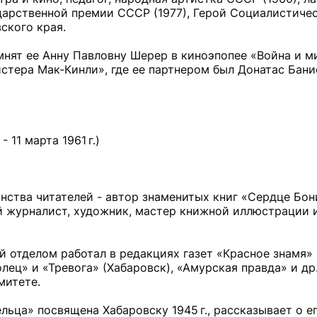
дарственной премии СССР (1977), Герой Социалистиче
ского края.
мнят ее Анну Павловну Шерер в киноэпопее «Война и м
тера Мак-Кинли», где ее партнером был Донатас Бани
11 марта 1961 г.)
нства читателей - автор знаменитых книг «Сердце Бон
й журналист, художник, мастер книжной иллюстрации 
 отделом работал в редакциях газет «Красное знамя» 
лец» и «Тревога» (Хабаровск), «Амурская правда» и д
митете.
льца» посвящена Хабаровску 1945 г., рассказывает о е