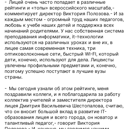
- Лицей очень часто попадает в различные
рейтинги и «топы» всероссийского масштаба, -
комментирует директор Виктория Полозова. - И за
каждым местом - огромный труд наших педагогов,
любовь к учебе наших детей и поддержка всех
начинаний родителями. У нас собственная система
преподавания информатики, it-технологии
используются на различных уроках и вне их, в
лицее самая современная техника, три
оптиковолоконные сети, быстрый WI-FI, который
дети, конечно, используют для дела. Лицеисты
увлечены профильными предметами и, конечно,
поэтому успешно поступают в лучшие вузы
страны.
- Мы сегодня узнали об этом рейтинге, меня
поздравили коллеги, и я поблагодарила за работу
коллектив учителей и заместителя директора
лицея Дмитрия Васильевича Шестопалова, считаю,
что он вносит большой вклад в развитие IT-
образования лицея и всего города, он новатор и
талантливый педагог, - говорит Виктория
Полозова. - И, конечно, мы гордимся нашими