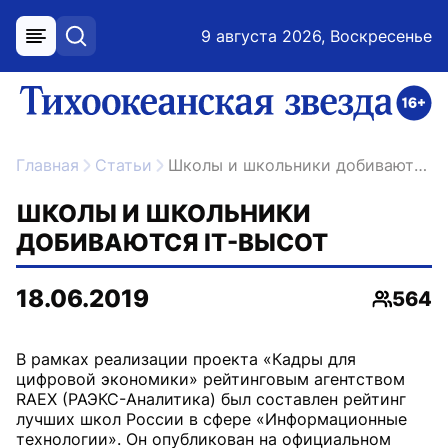
9 августа 2026, Воскресенье
меню
поиск
возрастное ограничение 16+
ссылка на главную
Главная
Статьи
Школы и школьники добиваются IT-высот
ШКОЛЫ И ШКОЛЬНИКИ
ДОБИВАЮТСЯ IT-ВЫСОТ
18.06.2019
564
Просмо
В рамках реализации проекта «Кадры для
цифровой экономики» рейтинговым агентством
RAEX (РАЭКС-Аналитика) был составлен рейтинг
лучших школ России в сфере «Информационные
технологии». Он опубликован на официальном