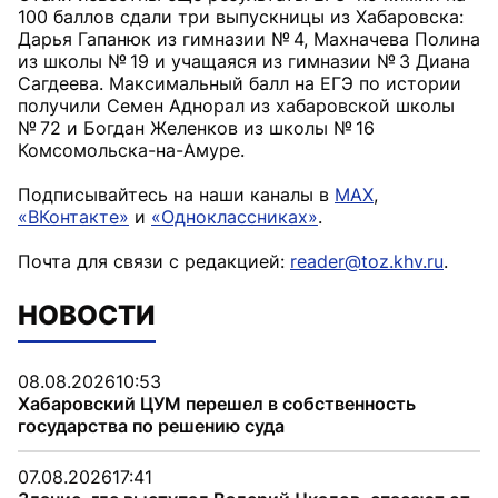
100 баллов сдали три выпускницы из Хабаровска:
Дарья Гапанюк из гимназии № 4, Махначева Полина
из школы № 19 и учащаяся из гимназии № 3 Диана
Сагдеева. Максимальный балл на ЕГЭ по истории
получили Семен Аднорал из хабаровской школы
№ 72 и Богдан Желенков из школы № 16
Комсомольска-на-Амуре.
Подписывайтесь на наши каналы в
MAX
,
«ВКонтакте»
и
«Одноклассниках»
.
Почта для связи с редакцией:
reader@toz.khv.ru
.
НОВОСТИ
08.08.2026
10:53
Хабаровский ЦУМ перешел в собственность
государства по решению суда
07.08.2026
17:41