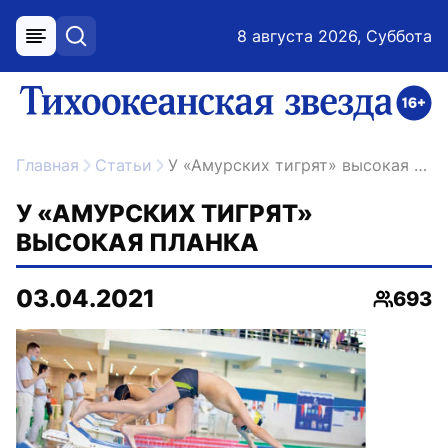
8 августа 2026, Суббота
меню
поиск
возрастное ограничение 16+
ссылка на главную
Главная
Статьи
У «Амурских тигрят» высокая планка
У «АМУРСКИХ ТИГРЯТ»
ВЫСОКАЯ ПЛАНКА
03.04.2021
693
Просмо