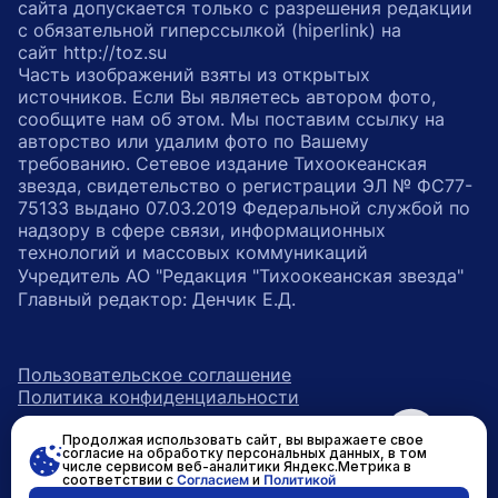
сайта допускается только с разрешения редакции
с обязательной гиперссылкой (hiperlink) на
сайт http://toz.su
Часть изображений взяты из открытых
источников. Если Вы являетесь автором фото,
сообщите нам об этом. Мы поставим ссылку на
авторство или удалим фото по Вашему
требованию. Сетевое издание Тихоокеанская
звезда, свидетельство о регистрации ЭЛ № ФС77-
75133 выдано 07.03.2019 Федеральной службой по
надзору в сфере связи, информационных
технологий и массовых коммуникаций
Учредитель АО "Редакция "Тихоокеанская звезда"
Главный редактор: Денчик Е.Д.
Пользовательское соглашение
Политика конфиденциальности
Продолжая использовать сайт, вы выражаете свое
возрастное ограничение 16+
ссылка на главную
согласие на обработку персональных данных, в том
числе сервисом веб-аналитики Яндекс.Метрика в
соответствии с
Согласием
и
Политикой
ссылка на страницу в Вконтакте
ссылка на страницу в Одно
ссылка на канал в Тел