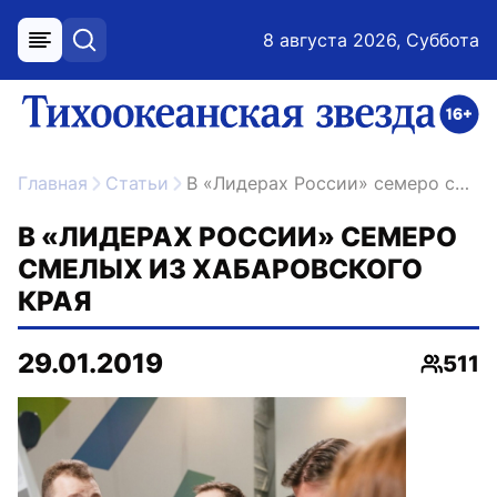
8 августа 2026, Суббота
меню
поиск
возрастное ограничение 16+
ссылка на главную
Главная
Статьи
В «Лидерах России» семеро смелых из Хабаровского края
В «ЛИДЕРАХ РОССИИ» СЕМЕРО
СМЕЛЫХ ИЗ ХАБАРОВСКОГО
КРАЯ
29.01.2019
511
Просм