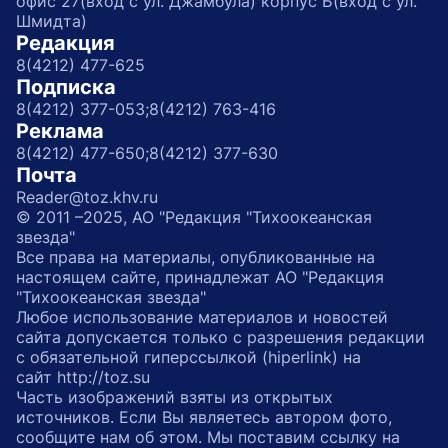
офис 27(вход с ул. Джамбула) корпус Б(вход с ул.
Шмидта)
Редакция
8(4212) 477-625
Подписка
8(4212) 377-053;
8(4212) 763-416
Реклама
8(4212) 477-650;
8(4212) 377-630
Почта
Reader@toz.khv.ru
© 2011 –2025, АО "Редакция "Тихоокеанская
звезда"
Все права на материалы, опубликованные на
настоящем сайте, принадлежат АО "Редакция
"Тихоокеанская звезда"
Любое использование материалов и новостей
сайта допускается только с разрешения редакции
с обязательной гиперссылкой (hiperlink) на
сайт http://toz.su
Часть изображений взяты из открытых
источников. Если Вы являетесь автором фото,
сообщите нам об этом. Мы поставим ссылку на