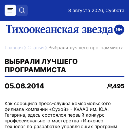
8 августа 2026, Суббота
меню
поиск
возрастное ограничение 16+
ссылка на главную
Главная
Статьи
Выбрали лучшего программиста
ВЫБРАЛИ ЛУЧШЕГО
ПРОГРАММИСТА
05.06.2014
495
Просмо
Как сообщила пресс-служба комсомольского
филиала компании «Сухой» - КнААЗ им. Ю.А.
Гагарина, здесь состоялся первый конкурс
профессионального мастерства «Инженер-
технолог по разработке управляющих программ