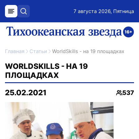
7 августа 2026, Пятница
меню
поиск
возрастное ограничение 16+
ссылка на главную
Главная
Статьи
WorldSkills - на 19 площадках
WORLDSKILLS - НА 19
ПЛОЩАДКАХ
25.02.2021
537
Просмо