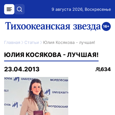
9 августа 2026, Воскресенье
меню
поиск
возрастное ограничение 16+
ссылка на главную
Главная
Статьи
Юлия Косякова - лучшая!
ЮЛИЯ КОСЯКОВА - ЛУЧШАЯ!
23.04.2013
634
Просмо