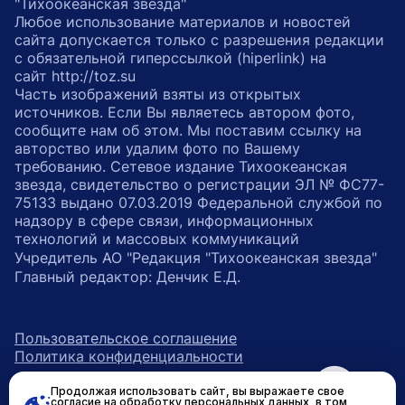
"Тихоокеанская звезда"
Любое использование материалов и новостей
сайта допускается только с разрешения редакции
с обязательной гиперссылкой (hiperlink) на
сайт http://toz.su
Часть изображений взяты из открытых
источников. Если Вы являетесь автором фото,
сообщите нам об этом. Мы поставим ссылку на
авторство или удалим фото по Вашему
требованию. Сетевое издание Тихоокеанская
звезда, свидетельство о регистрации ЭЛ № ФС77-
75133 выдано 07.03.2019 Федеральной службой по
надзору в сфере связи, информационных
технологий и массовых коммуникаций
Учредитель АО "Редакция "Тихоокеанская звезда"
Главный редактор: Денчик Е.Д.
Пользовательское соглашение
Политика конфиденциальности
Продолжая использовать сайт, вы выражаете свое
возрастное ограничение 16+
ссылка на главную
согласие на обработку персональных данных, в том