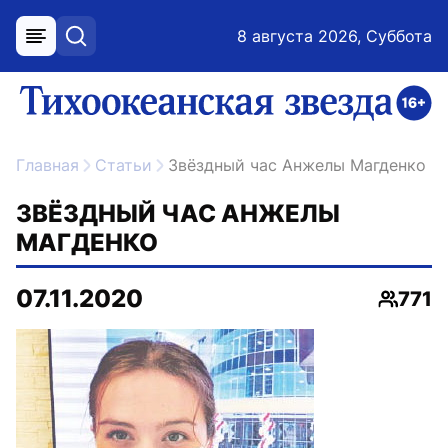
8 августа 2026, Суббота
меню
поиск
возрастное ограничение 16+
ссылка на главную
Главная
Статьи
Звёздный час Анжелы Магденко
ЗВЁЗДНЫЙ ЧАС АНЖЕЛЫ
МАГДЕНКО
07.11.2020
771
Просм