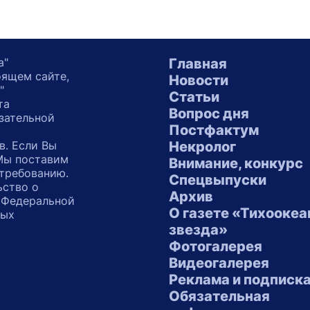
а"
Главная
оящем сайте,
Новости
"
Статьи
та
Вопрос дня
зательной
Постфактум
в. Если Вы
Некролог
 Мы поставим
Внимание, конкурс
 требованию.
Спецвыпуски
ьство о
Архив
 Федеральной
О газете «Тихоокеа
ных
звезда»
"
Фотогалерея
Видеогалерея
Реклама и подписк
Обязательная