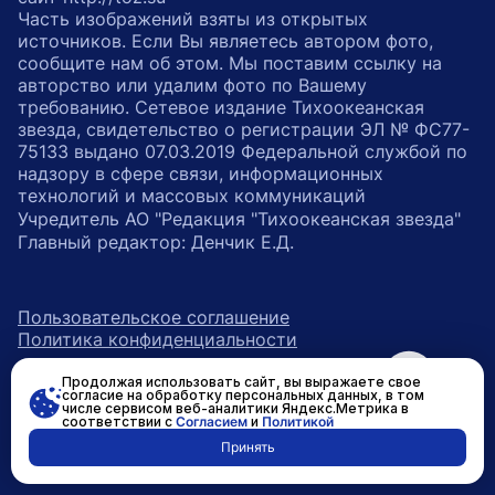
Часть изображений взяты из открытых
источников. Если Вы являетесь автором фото,
сообщите нам об этом. Мы поставим ссылку на
авторство или удалим фото по Вашему
требованию. Сетевое издание Тихоокеанская
звезда, свидетельство о регистрации ЭЛ № ФС77-
75133 выдано 07.03.2019 Федеральной службой по
надзору в сфере связи, информационных
технологий и массовых коммуникаций
Учредитель АО "Редакция "Тихоокеанская звезда"
Главный редактор: Денчик Е.Д.
Пользовательское соглашение
Политика конфиденциальности
Продолжая использовать сайт, вы выражаете свое
возрастное ограничение 16+
ссылка на главную
согласие на обработку персональных данных, в том
числе сервисом веб-аналитики Яндекс.Метрика в
соответствии с
Согласием
и
Политикой
ссылка на страницу в Вконтакте
ссылка на страницу в Одно
ссылка на канал в Тел
Принять
Разработано в
RASA