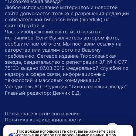
"Тихоокеанская звезда"
Любое использование материалов и новостей
сайта допускается только с разрешения редакции
с обязательной гиперссылкой (hiperlink) на
сайт http://toz.su
Часть изображений взяты из открытых
источников. Если Вы являетесь автором фото,
сообщите нам об этом. Мы поставим ссылку на
авторство или удалим фото по Вашему
требованию. Сетевое издание Тихоокеанская
звезда, свидетельство о регистрации ЭЛ № ФС77-
75133 выдано 07.03.2019 Федеральной службой по
надзору в сфере связи, информационных
технологий и массовых коммуникаций
Учредитель АО "Редакция "Тихоокеанская звезда"
Главный редактор: Денчик Е.Д.
Пользовательское соглашение
Политика конфиденциальности
Продолжая использовать сайт, вы выражаете свое
возрастное ограничение 16+
ссылка на главную
согласие на обработку персональных данных, в том