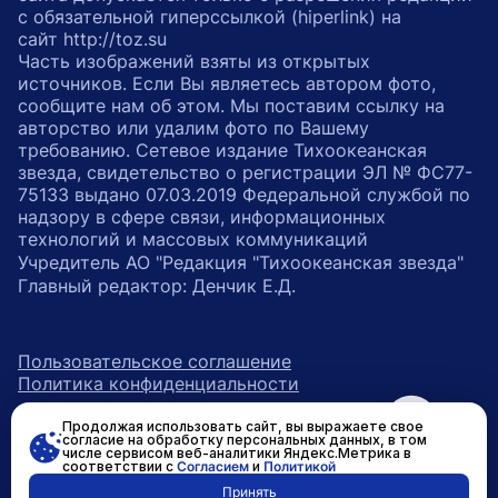
с обязательной гиперссылкой (hiperlink) на
сайт http://toz.su
Часть изображений взяты из открытых
источников. Если Вы являетесь автором фото,
сообщите нам об этом. Мы поставим ссылку на
авторство или удалим фото по Вашему
требованию. Сетевое издание Тихоокеанская
звезда, свидетельство о регистрации ЭЛ № ФС77-
75133 выдано 07.03.2019 Федеральной службой по
надзору в сфере связи, информационных
технологий и массовых коммуникаций
Учредитель АО "Редакция "Тихоокеанская звезда"
Главный редактор: Денчик Е.Д.
Пользовательское соглашение
Политика конфиденциальности
Продолжая использовать сайт, вы выражаете свое
возрастное ограничение 16+
ссылка на главную
согласие на обработку персональных данных, в том
числе сервисом веб-аналитики Яндекс.Метрика в
соответствии с
Согласием
и
Политикой
ссылка на страницу в Вконтакте
ссылка на страницу в Одно
ссылка на канал в Тел
Принять