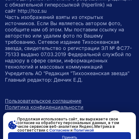
с обязательной гиперссылкой (hiperlink) на
сайт http://toz.su
Часть изображений взяты из открытых
источников. Если Вы являетесь автором фото,
сообщите нам об этом. Мы поставим ссылку на
авторство или удалим фото по Вашему
требованию. Сетевое издание Тихоокеанская
звезда, свидетельство о регистрации ЭЛ № ФС77-
75133 выдано 07.03.2019 Федеральной службой по
надзору в сфере связи, информационных
технологий и массовых коммуникаций
Учредитель АО "Редакция "Тихоокеанская звезда"
Главный редактор: Денчик Е.Д.
Пользовательское соглашение
Политика конфиденциальности
Продолжая использовать сайт, вы выражаете свое
возрастное ограничение 16+
ссылка на главную
согласие на обработку персональных данных, в том
числе сервисом веб-аналитики Яндекс.Метрика в
соответствии с
Согласием
и
Политикой
ссылка на страницу в Вконтакте
ссылка на страницу в Одно
ссылка на канал в Тел
Принять