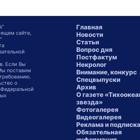
а"
Главная
оящем сайте,
Новости
"
Статьи
та
Вопрос дня
зательной
Постфактум
в. Если Вы
Некролог
 Мы поставим
Внимание, конкурс
 требованию.
Спецвыпуски
ьство о
Архив
 Федеральной
О газете «Тихоокеа
ных
звезда»
"
Фотогалерея
Видеогалерея
Реклама и подписк
Обязательная
информация