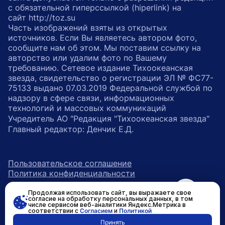
с обязательной гиперссылкой (hiperlink) на
сайт http://toz.su
Часть изображений взяты из открытых
источников. Если Вы являетесь автором фото,
сообщите нам об этом. Мы поставим ссылку на
авторство или удалим фото по Вашему
требованию. Сетевое издание Тихоокеанская
звезда, свидетельство о регистрации ЭЛ № ФС77-
75133 выдано 07.03.2019 Федеральной службой по
надзору в сфере связи, информационных
технологий и массовых коммуникаций
Учредитель АО "Редакция "Тихоокеанская звезда"
Главный редактор: Денчик Е.Д.
Пользовательское соглашение
Политика конфиденциальности
Продолжая использовать сайт, вы выражаете свое
возрастное ограничение 16+
ссылка на главную
согласие на обработку персональных данных, в том
числе сервисом веб-аналитики Яндекс.Метрика в
соответствии с
Согласием
и
Политикой
ссылка на страницу в Вконтакте
ссылка на страницу в Одно
ссылка на канал в Тел
Принять