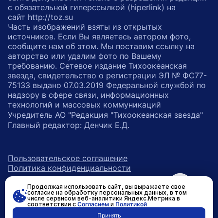
с обязательной гиперссылкой (hiperlink) на
сайт http://toz.su
Часть изображений взяты из открытых
источников. Если Вы являетесь автором фото,
сообщите нам об этом. Мы поставим ссылку на
авторство или удалим фото по Вашему
требованию. Сетевое издание Тихоокеанская
звезда, свидетельство о регистрации ЭЛ № ФС77-
75133 выдано 07.03.2019 Федеральной службой по
надзору в сфере связи, информационных
технологий и массовых коммуникаций
Учредитель АО "Редакция "Тихоокеанская звезда"
Главный редактор: Денчик Е.Д.
Пользовательское соглашение
Политика конфиденциальности
Продолжая использовать сайт, вы выражаете свое
возрастное ограничение 16+
ссылка на главную
согласие на обработку персональных данных, в том
числе сервисом веб-аналитики Яндекс.Метрика в
соответствии с
Согласием
и
Политикой
ссылка на страницу в Вконтакте
ссылка на страницу в Одно
ссылка на канал в Тел
Принять