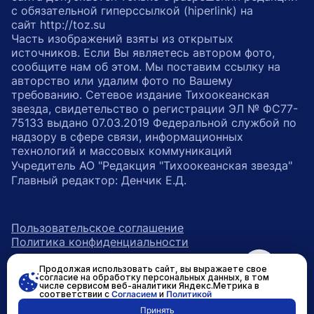
с обязательной гиперссылкой (hiperlink) на
сайт http://toz.su
Часть изображений взяты из открытых
источников. Если Вы являетесь автором фото,
сообщите нам об этом. Мы поставим ссылку на
авторство или удалим фото по Вашему
требованию. Сетевое издание Тихоокеанская
звезда, свидетельство о регистрации ЭЛ № ФС77-
75133 выдано 07.03.2019 Федеральной службой по
надзору в сфере связи, информационных
технологий и массовых коммуникаций
Учредитель АО "Редакция "Тихоокеанская звезда"
Главный редактор: Денчик Е.Д.
Пользовательское соглашение
Политика конфиденциальности
Продолжая использовать сайт, вы выражаете свое
возрастное ограничение 16+
ссылка на главную
согласие на обработку персональных данных, в том
числе сервисом веб-аналитики Яндекс.Метрика в
соответствии с
Согласием
и
Политикой
ссылка на страницу в Вконтакте
ссылка на страницу в Одно
ссылка на канал в Тел
Принять