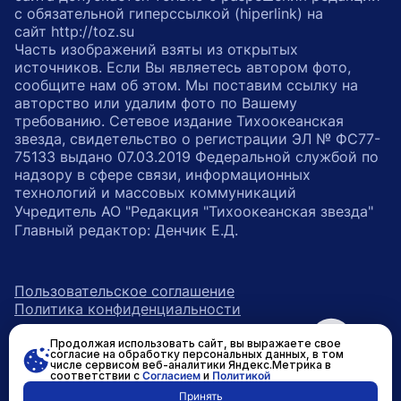
с обязательной гиперссылкой (hiperlink) на
сайт http://toz.su
Часть изображений взяты из открытых
источников. Если Вы являетесь автором фото,
сообщите нам об этом. Мы поставим ссылку на
авторство или удалим фото по Вашему
требованию. Сетевое издание Тихоокеанская
звезда, свидетельство о регистрации ЭЛ № ФС77-
75133 выдано 07.03.2019 Федеральной службой по
надзору в сфере связи, информационных
технологий и массовых коммуникаций
Учредитель АО "Редакция "Тихоокеанская звезда"
Главный редактор: Денчик Е.Д.
Пользовательское соглашение
Политика конфиденциальности
Продолжая использовать сайт, вы выражаете свое
возрастное ограничение 16+
ссылка на главную
согласие на обработку персональных данных, в том
числе сервисом веб-аналитики Яндекс.Метрика в
соответствии с
Согласием
и
Политикой
ссылка на страницу в Вконтакте
ссылка на страницу в Одно
ссылка на канал в Тел
Принять