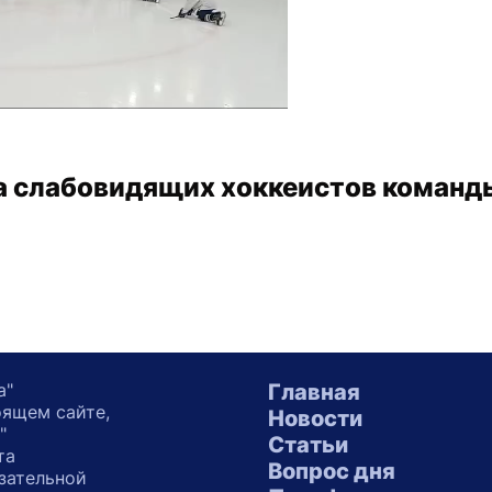
а слабовидящих хоккеистов команд
а"
Главная
оящем сайте,
Новости
"
Статьи
та
Вопрос дня
зательной