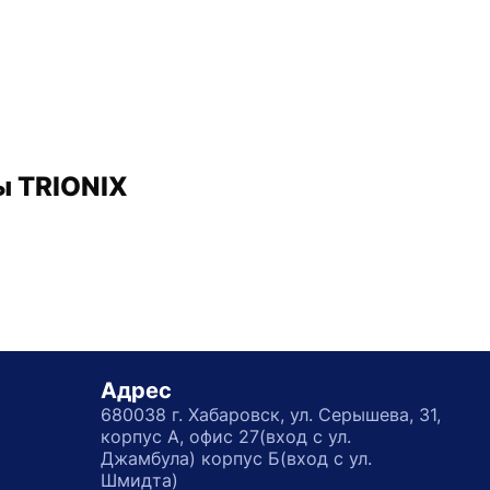
ы TRIONIX
Адрес
680038 г. Хабаровск, ул. Серышева, 31,
корпус А, офис 27(вход с ул.
Джамбула) корпус Б(вход с ул.
Шмидта)