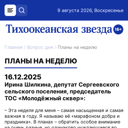
9 августа 2026, Воскресенье
меню
поиск
возрастное ограничение 16+
ссылка на главную
Главная
Вопрос дня
Планы на неделю
ПЛАНЫ НА НЕДЕЛЮ
16.12.2025
Ирина Шилкина, депутат Сергеевского
сельского поселения, председатель
ТОС «Молодёжный сквер»:
– Эта неделя для меня – самая насыщенная и самая
важная в году. Я называю её «марафоном добра и
праздника». В планах – обратить особое внимание
на очень разные, но одинаково нуждающиеся во