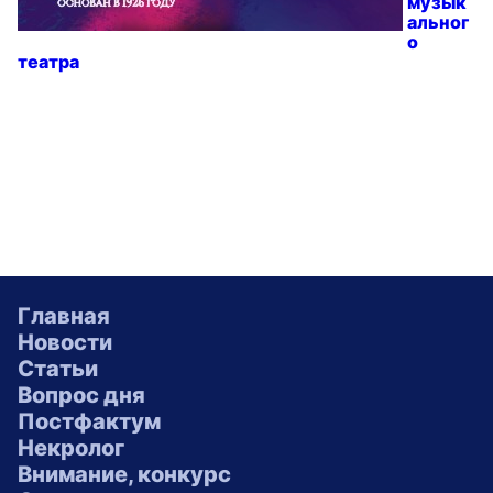
музык
альног
о
театра
Главная
Новости
Статьи
Вопрос дня
Постфактум
Некролог
Внимание, конкурс