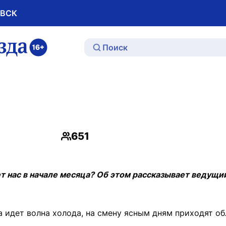
ОВСК
ю
651
Просмотры
ет нас в начале месяца? Об этом рассказывает ведущ
ла идет волна холода, на смену ясным дням приходят об