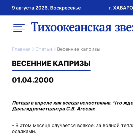
9 августа 2026, Воскресенье
г. ХАБАР
возрастное ограничение 16+
меню
ссылка на главну
Главная
Статьи
Весенние капризы
ВЕСЕННИЕ КАПРИЗЫ
01.04.2000
Погода в апреле как всегда непостоянна. Что жд
Дальгидрометцентра С.В. Агеева:
- В этом месяце случается всякое: за волной теп
осадками.