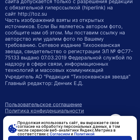
сайта допускается только с разрешения редакции
с обязательной гиперссылкой (hiperlink) на
сайт http://toz.su
Часть изображений взяты из открытых
источников. Если Вы являетесь автором фото,
сообщите нам об этом. Мы поставим ссылку на
авторство или удалим фото по Вашему
требованию. Сетевое издание Тихоокеанская
звезда, свидетельство о регистрации ЭЛ № ФС77-
75133 выдано 07.03.2019 Федеральной службой по
надзору в сфере связи, информационных
технологий и массовых коммуникаций
Учредитель АО "Редакция "Тихоокеанская звезда"
Главный редактор: Денчик Е.Д.
Пользовательское соглашение
Политика конфиденциальности
Продолжая использовать сайт, вы выражаете свое
возрастное ограничение 16+
ссылка на главную
согласие на обработку персональных данных, в том
числе сервисом веб-аналитики Яндекс.Метрика в
соответствии с
Согласием
и
Политикой
ссылка на страницу в Вконтакте
ссылка на страницу в Одно
ссылка на канал в Тел