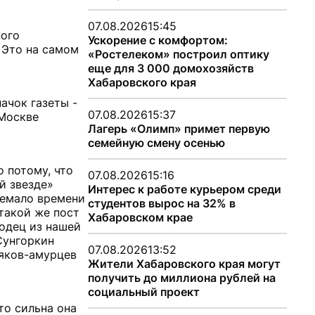
07.08.2026
15:45
ного
Ускорение с комфортом:
 Это на самом
«Ростелеком» построил оптику
еще для 3 000 домохозяйств
Хабаровского края
ачок газеты -
07.08.2026
15:37
 Москве
Лагерь «Олимп» примет первую
семейную смену осенью
о потому, что
07.08.2026
15:16
й звезде»
Интерес к работе курьером среди
немало времени
студентов вырос на 32% в
такой же пост
Хабаровском крае
одец из нашей
Сунгоркин
07.08.2026
13:52
ряков-амурцев
Жители Хабаровского края могут
получить до миллиона рублей на
социальный проект
то сильна она