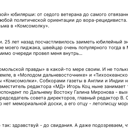
вой» юбилярши: от седого ветерана до самого отвязан
 любой политической ориентации до вора-рецидивиста.
сьма в «Комсомолку».
. 25 лет назад посчастливилось заиметь юбилейный зн
ане моего пиджака, швейцар очень популярного тогда в
мимо очереди провел меня внутрь...
омольской правды» в какой-то мере своим. И не тольк
земле, в «Молодом дальневосточнике» и «Тихоокеанско
 «Комсомолки». Собкорами газеты в Англии и Индии 
аместитель редактора «МД» Игорь Коц ныне занимает 
еспондент по Дальнему Востоку Галина Миронова - вых
редседатель совета директоров, главный редактор В. 
ор нет мемориальной доски, а его отцу - летописцу мо
так: здравствуй - до свидания. А даже подозреваем, ч