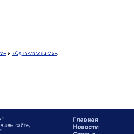
те»
и
«Одноклассниках»
.
а"
Главная
оящем сайте,
Новости
"