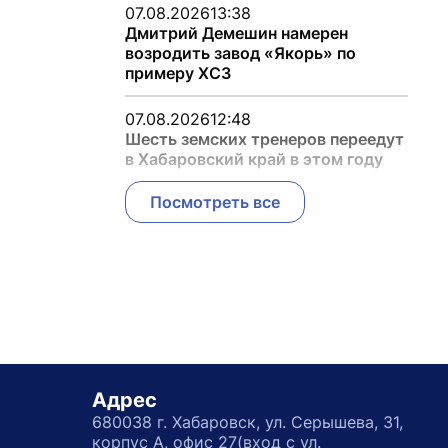
07.08.2026
13:38
Дмитрий Демешин намерен
возродить завод «Якорь» по
примеру ХСЗ
07.08.2026
12:48
Шесть земских тренеров переедут
в Хабаровский край в этом году
Посмотреть все
Адрес
680038 г. Хабаровск, ул. Серышева, 31,
корпус А, офис 27(вход с ул.