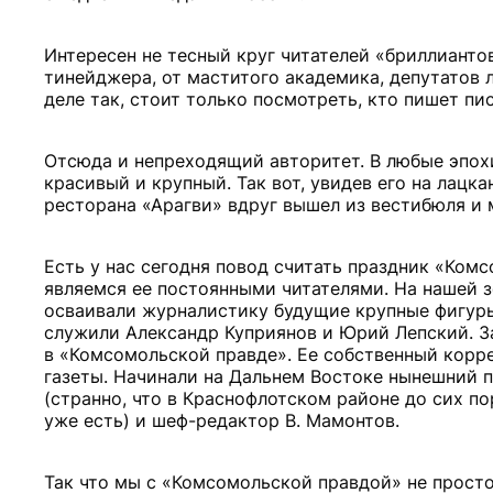
Интересен не тесный круг читателей «бриллианто
тинейджера, от маститого академика, депутатов
деле так, стоит только посмотреть, кто пишет пи
Отсюда и непреходящий авторитет. В любые эпохи
красивый и крупный. Так вот, увидев его на лацк
ресторана «Арагви» вдруг вышел из вестибюля и 
Есть у нас сегодня повод считать праздник «Комс
являемся ее постоянными читателями. На нашей 
осваивали журналистику будущие крупные фигуры
служили Александр Куприянов и Юрий Лепский. З
в «Комсомольской правде». Ее собственный корр
газеты. Начинали на Дальнем Востоке нынешний п
(странно, что в Краснофлотском районе до сих п
уже есть) и шеф-редактор В. Мамонтов.
Так что мы с «Комсомольской правдой» не просто 