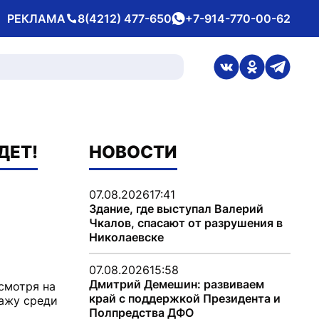
РЕКЛАМА
8(4212) 477-650
+7-914-770-00-62
Телефон
whatsApp
ссылка на стран
ссылка на 
ссылка
ДЕТ!
НОВОСТИ
07.08.2026
17:41
Здание, где выступал Валерий
Чкалов, спасают от разрушения в
Николаевске
07.08.2026
15:58
Дмитрий Демешин: развиваем
смотря на
край с поддержкой Президента и
ражу среди
Полпредства ДФО