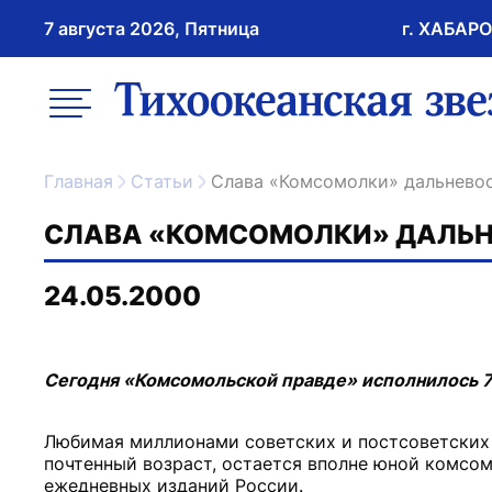
7 августа 2026, Пятница
г. ХАБАР
возрастное ограничение 16+
меню
ссылка на главну
Главная
Статьи
Слава «Комсомолки» дальнево
СЛАВА «КОМСОМОЛКИ» ДАЛЬН
24.05.2000
Сегодня «Комсомольской правде» исполнилось 7
Любимая миллионами советских и постсоветских 
почтенный возраст, остается вполне юной комсом
ежедневных изданий России.